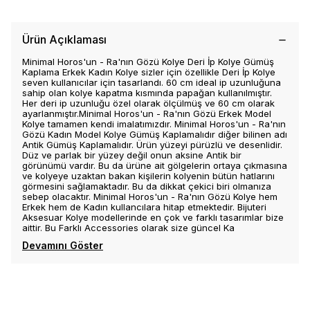
Ürün Açıklaması
Minimal Horos'un - Ra'nın Gözü Kolye Deri İp Kolye Gümüş
Kaplama Erkek Kadın Kolye sizler için özellikle Deri İp Kolye
seven kullanıcılar için tasarlandı. 60 cm ideal ip uzunluğuna
sahip olan kolye kapatma kısmında papağan kullanılmıştır.
Her deri ip uzunluğu özel olarak ölçülmüş ve 60 cm olarak
ayarlanmıştır.Minimal Horos'un - Ra'nın Gözü Erkek Model
Kolye tamamen kendi imalatımızdır. Minimal Horos'un - Ra'nın
Gözü Kadın Model Kolye Gümüş Kaplamalıdır diğer bilinen adı
Antik Gümüş Kaplamalıdır. Ürün yüzeyi pürüzlü ve desenlidir.
Düz ve parlak bir yüzey değil onun aksine Antik bir
görünümü vardır. Bu da ürüne ait gölgelerin ortaya çıkmasına
ve kolyeye uzaktan bakan kişilerin kolyenin bütün hatlarını
görmesini sağlamaktadır. Bu da dikkat çekici biri olmanıza
sebep olacaktır. Minimal Horos'un - Ra'nın Gözü Kolye hem
Erkek hem de Kadın kullancılara hitap etmektedir. Bijuteri
Aksesuar Kolye modellerinde en çok ve farklı tasarımlar bize
aittir. Bu Farklı Accessories olarak size güncel Ka
Devamını Göster