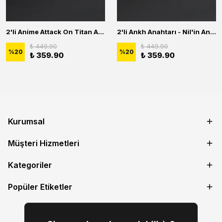
2'li Anime Attack On Titan Acrylic Maria Anime Naruto Erkek Kadın Kolye Seti
2'li Ankh Anahtarı - Nil'in Anahtarı - Kuru Kafa Erkek Kadın Kolye Seti
₺ 449.90
₺ 449.90
%
20
%
20
₺ 359.90
₺ 359.90
Kurumsal
Müşteri Hizmetleri
Kategoriler
Popüler Etiketler