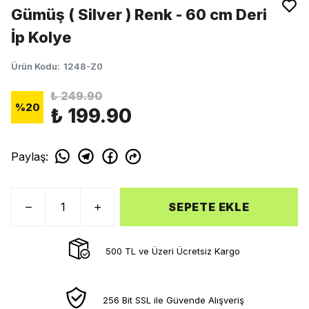
Gümüş ( Silver ) Renk - 60 cm Deri
İp Kolye
Ürün Kodu
:
1248-Z0
₺ 249.90
%
20
₺ 199.90
Paylaş
:
SEPETE EKLE
500 TL ve Üzeri Ücretsiz Kargo
256 Bit SSL ile Güvende Alışveriş