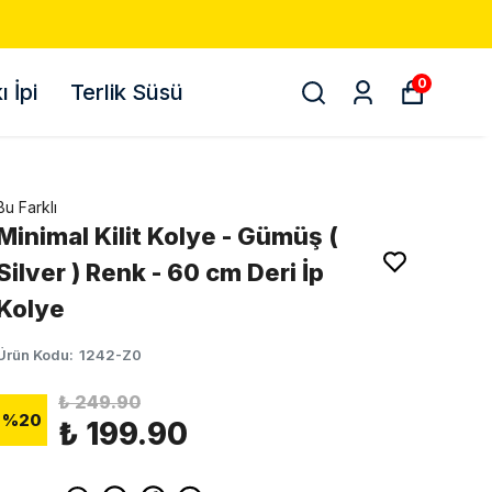
0
 İpi
Terlik Süsü
Bu Farklı
Minimal Kilit Kolye - Gümüş (
Silver ) Renk - 60 cm Deri İp
Kolye
Ürün Kodu
:
1242-Z0
₺ 249.90
%
20
₺ 199.90