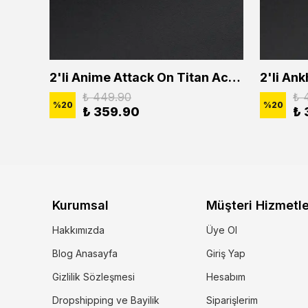
2'li Buffalo Boğa Çubuk Bar Erkek Kadın Kolye Seti
2'li Anime Attack On Titan Acrylic Maria Anime Naruto Erkek Kadın Kolye Seti
₺ 449.90
₺ 
%
20
%
20
₺ 359.90
₺ 
Kurumsal
Müşteri Hizmetle
Hakkımızda
Üye Ol
Blog Anasayfa
Giriş Yap
Gizlilik Sözleşmesi
Hesabım
Dropshipping ve Bayilik
Siparişlerim