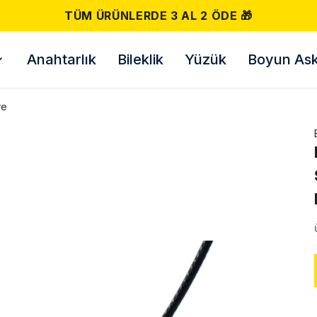
TÜM ÜRÜNLERDE 3 AL 2 ÖDE 🎁
Anahtarlık
Bileklik
Yüzük
Boyun Askı
ye