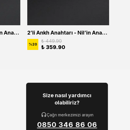
2'li Ankh Anahtarı - Nil'in Anahtarı Erkek Kadın Kolye Seti
2’li Ankh Anahtarı - Nil’in Anahtarı Erkek Kadın Kolye Seti
₺ 449.90
%
20
%
20
₺ 359.90
Size nasıl yardımcı
olabiliriz?
Çağrı merkezimizi arayın
0850 346 86 06