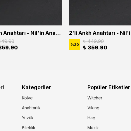
2'li Ankh Anahtarı - Nil'in Anahtarı - Kuru Kafa Erkek Kadın Kolye Seti
449.90
₺ 449.90
%
20
359.90
₺ 359.90
ri
Kategoriler
Popüler Etiketler
Kolye
Witcher
Anahtarlık
Viking
Yüzük
Haç
Bileklik
Müzik