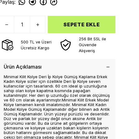
Paylaş
:
SEPETE EKLE
256 Bit SSL ile
500 TL ve Üzeri
Güvende
Ücretsiz Kargo
Alışveriş
Ürün Açıklaması
Minimal Kilit Kolye Deri İp Kolye Gümüş Kaplama Erkek
Kadın Kolye sizler için özellikle Deri İp Kolye seven
kullanıcılar için tasarlandı. 60 cm ideal ip uzunluğuna
sahip olan kolye kapatma kısmında papağan
kullanılmıştır. Her deri ip uzunluğu özel olarak ölçülmüş
ve 60 cm olarak ayarlanmıştır.Minimal Kilit Erkek Model
Kolye tamamen kendi imalatımızdır. Minimal Kilit Kadın
Model Kolye Gümüş Kaplamalıdır diğer bilinen adı Antik
Gümüş Kaplamalıdır. Ürün yüzeyi pürüzlü ve desenlidir.
Düz ve parlak bir yüzey değil onun aksine Antik bir
görünümü vardır. Bu da ürüne ait gölgelerin ortaya
çıkmasına ve kolyeye uzaktan bakan kişilerin kolyenin
bütün hatlarını görmesini sağlamaktadır. Bu da dikkat
çekici biri olmanıza sebep olacaktır. Minimal Kilit Kolye