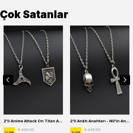
Çok Satanlar
2'li Anime Attack On Titan Acrylic Maria Anime Naruto Erkek Kadın Kolye Seti
2'li Ankh Anahtarı - Nil'in Anahtarı - Kuru Kafa Erkek Kadın Kolye Seti
₺ 449.90
₺ 449.90
%
20
%
20