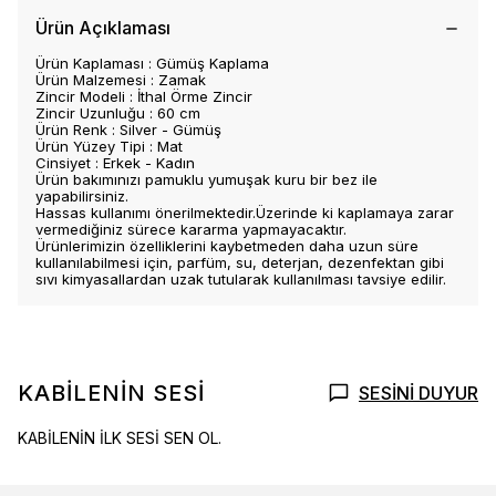
Ürün Açıklaması
Ürün Kaplaması : Gümüş Kaplama
Ürün Malzemesi : Zamak
Zincir Modeli : İthal Örme Zincir
Zincir Uzunluğu : 60 cm
Ürün Renk : Silver - Gümüş
Ürün Yüzey Tipi : Mat
Cinsiyet : Erkek - Kadın
Ürün bakımınızı pamuklu yumuşak kuru bir bez ile
yapabilirsiniz.
Hassas kullanımı önerilmektedir.Üzerinde ki kaplamaya zarar
vermediğiniz sürece kararma yapmayacaktır.
Ürünlerimizin özelliklerini kaybetmeden daha uzun süre
kullanılabilmesi için, parfüm, su, deterjan, dezenfektan gibi
sıvı kimyasallardan uzak tutularak kullanılması tavsiye edilir.
KABİLENİN SESİ
SESİNİ DUYUR
KABİLENİN İLK SESİ SEN OL.