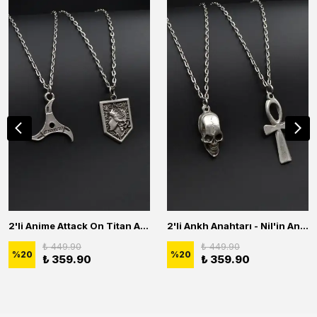
2'li Anime Attack On Titan Acrylic Maria Anime Naruto Erkek Kadın Kolye Seti
2'li Ankh Anahtarı - Nil'in Anahtarı - Kuru Kafa Erkek Kadın Kolye Seti
₺ 449.90
₺ 449.90
%
20
%
20
₺ 359.90
₺ 359.90