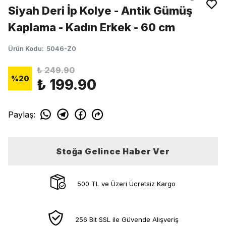
Siyah Deri İp Kolye - Antik Gümüş
Kaplama - Kadın Erkek - 60 cm
Ürün Kodu
:
5046-Z0
₺ 249.90
%
20
₺ 199.90
Paylaş
:
Stoğa Gelince Haber Ver
500 TL ve Üzeri Ücretsiz Kargo
256 Bit SSL ile Güvende Alışveriş