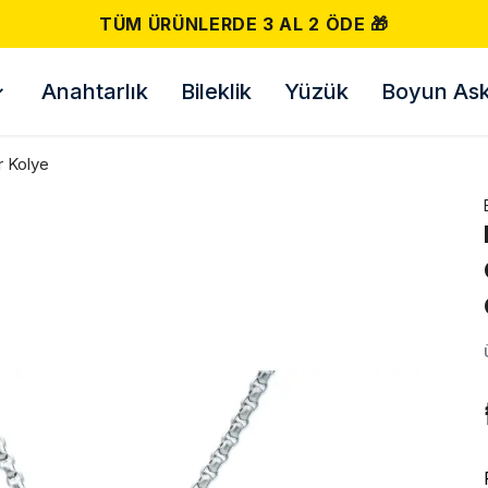
500 TL VE ÜZERI ÜCRETSIZ KARG
Anahtarlık
Bileklik
Yüzük
Boyun Askı
r Kolye