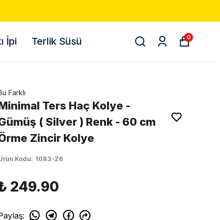
O! 📦
0
 İpi
Terlik Süsü
Bu Farklı
Minimal Ters Haç Kolye -
Gümüş ( Silver ) Renk - 60 cm
Örme Zincir Kolye
Ürün Kodu
:
1083-Z6
₺ 249.90
Paylaş
: