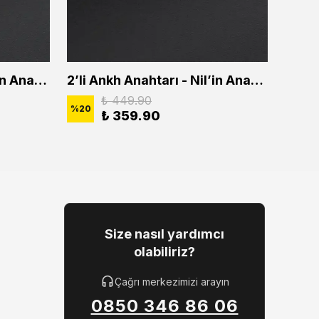
2'li Ankh Anahtarı - Nil'in Anahtarı Erkek Kadın Kolye Seti
2’li Ankh Anahtarı - Nil’in Anahtarı Erkek Kadın Kolye Seti
₺ 449.90
%
20
%
20
₺ 359.90
Size nasıl yardımcı
olabiliriz?
Çağrı merkezimizi arayın
0850 346 86 06