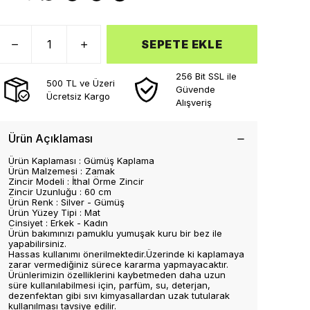
SEPETE EKLE
256 Bit SSL ile
500 TL ve Üzeri
Güvende
Ücretsiz Kargo
Alışveriş
Ürün Açıklaması
Ürün Kaplaması : Gümüş Kaplama
Ürün Malzemesi : Zamak
Zincir Modeli : İthal Örme Zincir
Zincir Uzunluğu : 60 cm
Ürün Renk : Silver - Gümüş
Ürün Yüzey Tipi : Mat
Cinsiyet : Erkek - Kadın
Ürün bakımınızı pamuklu yumuşak kuru bir bez ile
yapabilirsiniz.
Hassas kullanımı önerilmektedir.Üzerinde ki kaplamaya
zarar vermediğiniz sürece kararma yapmayacaktır.
Ürünlerimizin özelliklerini kaybetmeden daha uzun
süre kullanılabilmesi için, parfüm, su, deterjan,
dezenfektan gibi sıvı kimyasallardan uzak tutularak
kullanılması tavsiye edilir.