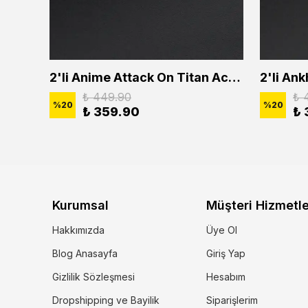
2'li Buffalo Boğa Çubuk Bar Erkek Kadın Kolye Seti
2'li Anime Attack On Titan Acrylic Maria Anime Naruto Erkek Kadın Kolye Seti
₺ 449.90
₺ 
%
20
%
20
₺ 359.90
₺ 
Kurumsal
Müşteri Hizmetle
Hakkımızda
Üye Ol
Blog Anasayfa
Giriş Yap
Gizlilik Sözleşmesi
Hesabım
Dropshipping ve Bayilik
Siparişlerim