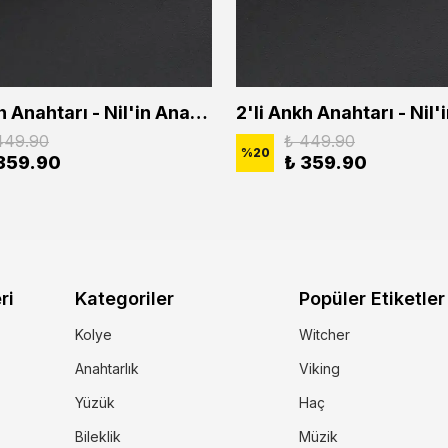
2'li Ankh Anahtarı - Nil'in Anahtarı - Kuru Kafa Erkek Kadın Kolye Seti
449.90
₺ 449.90
%
20
359.90
₺ 359.90
ri
Kategoriler
Popüler Etiketler
Kolye
Witcher
Anahtarlık
Viking
Yüzük
Haç
Bileklik
Müzik