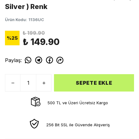
Silver ) Renk
Ürün Kodu
:
1136UC
₺ 199.90
%
25
₺ 149.90
Paylaş
:
SEPETE EKLE
500 TL ve Üzeri Ücretsiz Kargo
256 Bit SSL ile Güvende Alışveriş