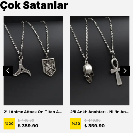
Çok Satanlar
2'li Anime Attack On Titan Acrylic Maria Anime Naruto Erkek Kadın Kolye Seti
2'li Ankh Anahtarı - Nil'in Anahtarı - Kuru Kafa Erkek Kadın Kolye Seti
₺ 449.90
₺ 449.90
%
20
%
20
₺ 359.90
₺ 359.90