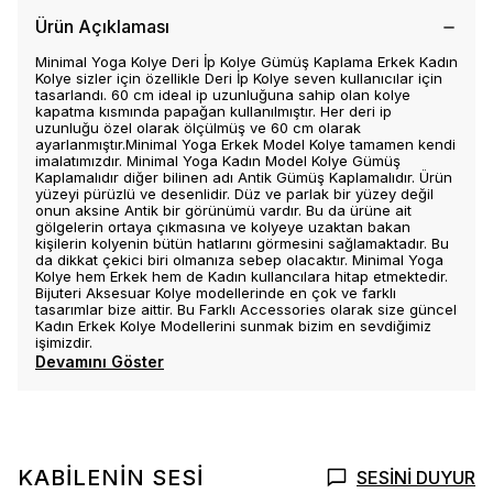
Ürün Açıklaması
Minimal Yoga Kolye Deri İp Kolye Gümüş Kaplama Erkek Kadın
Kolye sizler için özellikle Deri İp Kolye seven kullanıcılar için
tasarlandı. 60 cm ideal ip uzunluğuna sahip olan kolye
kapatma kısmında papağan kullanılmıştır. Her deri ip
uzunluğu özel olarak ölçülmüş ve 60 cm olarak
ayarlanmıştır.Minimal Yoga Erkek Model Kolye tamamen kendi
imalatımızdır. Minimal Yoga Kadın Model Kolye Gümüş
Kaplamalıdır diğer bilinen adı Antik Gümüş Kaplamalıdır. Ürün
yüzeyi pürüzlü ve desenlidir. Düz ve parlak bir yüzey değil
onun aksine Antik bir görünümü vardır. Bu da ürüne ait
gölgelerin ortaya çıkmasına ve kolyeye uzaktan bakan
kişilerin kolyenin bütün hatlarını görmesini sağlamaktadır. Bu
da dikkat çekici biri olmanıza sebep olacaktır. Minimal Yoga
Kolye hem Erkek hem de Kadın kullancılara hitap etmektedir.
Bijuteri Aksesuar Kolye modellerinde en çok ve farklı
tasarımlar bize aittir. Bu Farklı Accessories olarak size güncel
Kadın Erkek Kolye Modellerini sunmak bizim en sevdiğimiz
işimizdir.
Devamını Göster
KABİLENİN SESİ
SESİNİ DUYUR