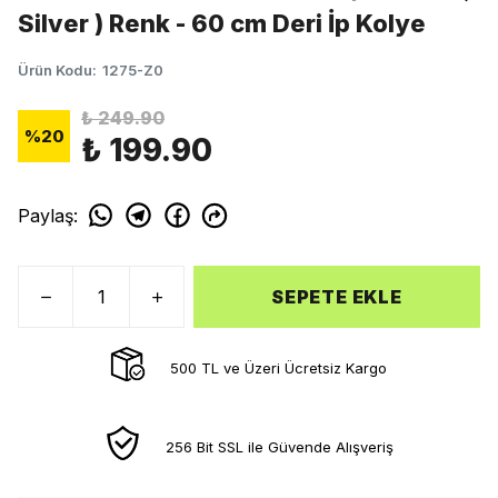
Silver ) Renk - 60 cm Deri İp Kolye
Ürün Kodu
:
1275-Z0
₺ 249.90
%
20
₺ 199.90
Paylaş
:
SEPETE EKLE
500 TL ve Üzeri Ücretsiz Kargo
256 Bit SSL ile Güvende Alışveriş