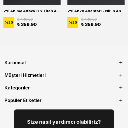
2'li Anime Attack On Titan Acrylic Maria Anime Naruto Erkek Kadın Kolye Seti
2'li Ankh Anahtarı - Nil'in Anahtarı - Kuru Kafa Erkek Kadın Kolye Seti
₺ 449.90
₺ 449.90
%
20
%
20
₺ 359.90
₺ 359.90
Kurumsal
Müşteri Hizmetleri
Kategoriler
Popüler Etiketler
Size nasıl yardımcı olabiliriz?