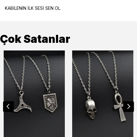
KABİLENİN İLK SESİ SEN OL.
Çok Satanlar