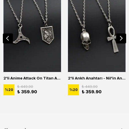
2'li Anime Attack On Titan Acrylic Maria Anime Naruto Erkek Kadın Kolye Seti
2'li Ankh Anahtarı - Nil'in Anahtarı - Kuru Kafa Erkek Kadın Kolye Seti
₺ 449.90
₺ 449.90
%
20
%
20
₺ 359.90
₺ 359.90