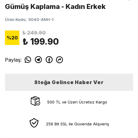
Gümüş Kaplama - Kadın Erkek
Ürün Kodu
:
5040-ANH-1
₺ 249.90
%
20
₺ 199.90
Paylaş
:
Stoğa Gelince Haber Ver
500 TL ve Üzeri Ücretsiz Kargo
256 Bit SSL ile Güvende Alışveriş