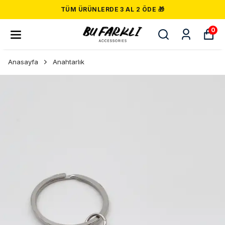
TÜM ÜRÜNLERDE 3 AL 2 ÖDE 🎁
0
Anasayfa
Anahtarlık