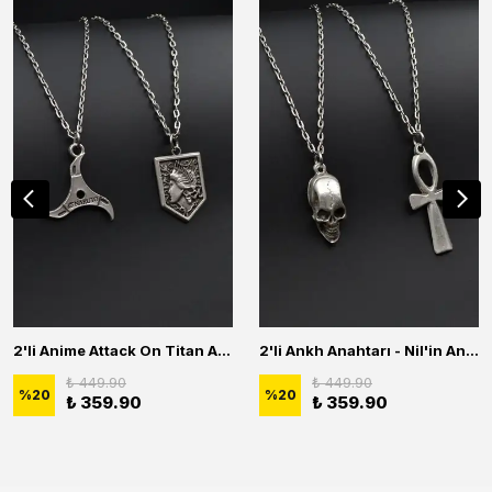
2'li Anime Attack On Titan Acrylic Maria Anime Naruto Erkek Kadın Kolye Seti
2'li Ankh Anahtarı - Nil'in Anahtarı - Kuru Kafa Erkek Kadın Kolye Seti
₺ 449.90
₺ 449.90
%
20
%
20
₺ 359.90
₺ 359.90