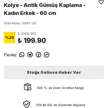
Kolye - Antik Gümüş Kaplama -
Kadın Erkek - 60 cm
Ürün Kodu
:
5067-Z0
₺ 249.90
%
20
₺ 199.90
Paylaş
:
Stoğa Gelince Haber Ver
500 TL ve Üzeri Ücretsiz Kargo
256 Bit SSL ile Güvende Alışveriş