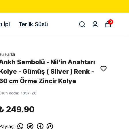
0
 İpi
Terlik Süsü
Bu Farklı
Ankh Sembolü - Nil'in Anahtarı
Kolye - Gümüş ( Silver ) Renk -
60 cm Örme Zincir Kolye
Ürün Kodu
:
1057-Z6
₺ 249.90
Paylaş
: