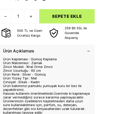
SEPETE EKLE
256 Bit SSL ile
500 TL ve Üzeri
Güvende
Ücretsiz Kargo
Alışveriş
Ürün Açıklaması
Ürün Kaplaması : Gümüş Kaplama
Ürün Malzemesi : Zamak
Zincir Modeli : İthal Örme Zincir
Zincir Uzunluğu : 60 cm
Ürün Renk : Silver - Gümüş
Ürün Yüzey Tipi : Mat
Cinsiyet : Erkek - Kadın
Ürün bakımınızı pamuklu yumuşak kuru bir bez ile
yapabilirsiniz.
Hassas kullanımı önerilmektedir.Üzerinde ki kaplamaya
zarar vermediğiniz sürece kararma yapmayacaktır.
Ürünlerimizin özelliklerini kaybetmeden daha uzun
süre kullanılabilmesi için, parfüm, su, deterjan,
dezenfektan gibi sıvı kimyasallardan uzak tutularak
kullanılması tavsiye edilir.