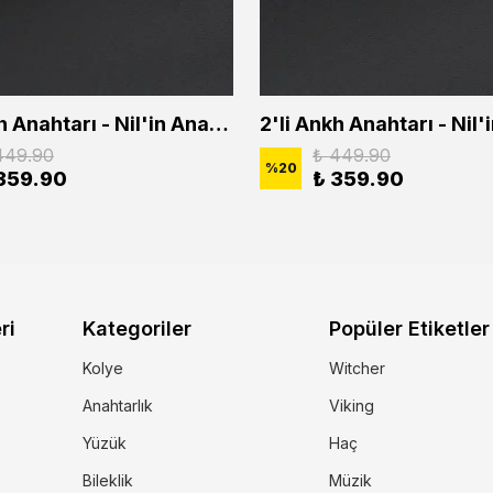
2'li Ankh Anahtarı - Nil'in Anahtarı - Kuru Kafa Erkek Kadın Kolye Seti
449.90
₺ 449.90
%
20
359.90
₺ 359.90
ri
Kategoriler
Popüler Etiketler
Kolye
Witcher
Anahtarlık
Viking
Yüzük
Haç
Bileklik
Müzik