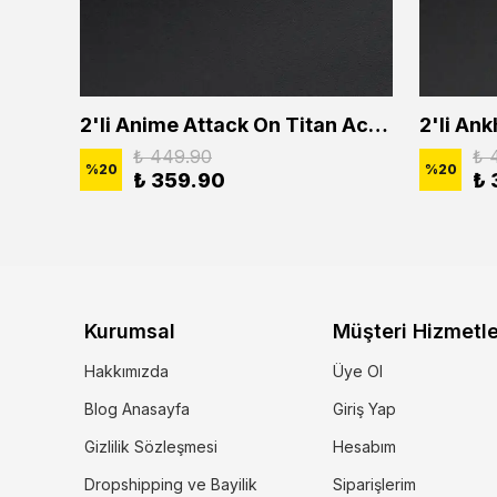
2'li Buffalo Boğa Çubuk Bar Erkek Kadın Kolye Seti
2'li Anime Attack On Titan Acrylic Maria Anime Naruto Erkek Kadın Kolye Seti
₺ 449.90
₺ 
%
20
%
20
₺ 359.90
₺ 
Kurumsal
Müşteri Hizmetle
Hakkımızda
Üye Ol
Blog Anasayfa
Giriş Yap
Gizlilik Sözleşmesi
Hesabım
Dropshipping ve Bayilik
Siparişlerim