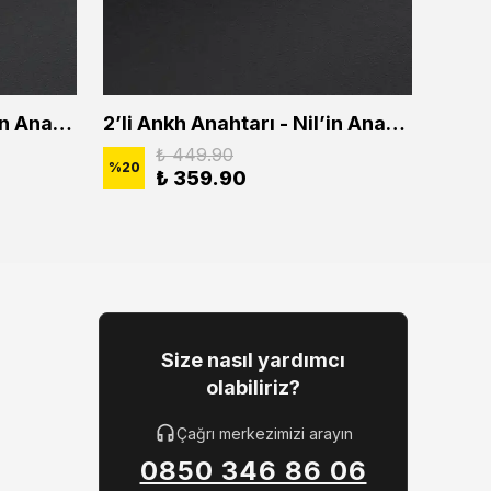
2'li Ankh Anahtarı - Nil'in Anahtarı Erkek Kadın Kolye Seti
2’li Ankh Anahtarı - Nil’in Anahtarı Erkek Kadın Kolye Seti
₺ 449.90
%
20
%
20
₺ 359.90
Size nasıl yardımcı
olabiliriz?
Çağrı merkezimizi arayın
0850 346 86 06