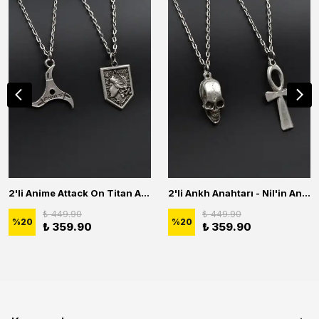
2'li Anime Attack On Titan Acrylic Maria Anime Naruto Erkek Kadın Kolye Seti
2'li Ankh Anahtarı - Nil'in Anahtarı - Kuru Kafa Erkek Kadın Kolye Seti
₺ 449.90
₺ 449.90
%
20
%
20
₺ 359.90
₺ 359.90