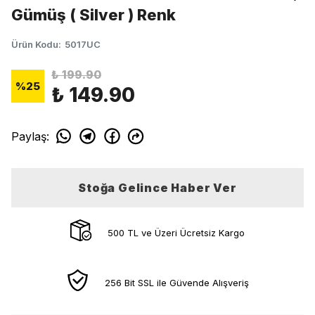
Gümüş ( Silver ) Renk
Ürün Kodu
:
5017UC
₺ 199.90
%
25
₺ 149.90
Paylaş
:
Stoğa Gelince Haber Ver
500 TL ve Üzeri Ücretsiz Kargo
256 Bit SSL ile Güvende Alışveriş