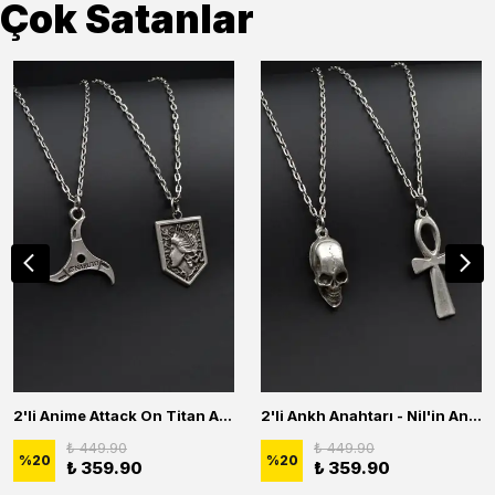
Çok Satanlar
2'li Anime Attack On Titan Acrylic Maria Anime Naruto Erkek Kadın Kolye Seti
2'li Ankh Anahtarı - Nil'in Anahtarı - Kuru Kafa Erkek Kadın Kolye Seti
₺ 449.90
₺ 449.90
%
20
%
20
₺ 359.90
₺ 359.90