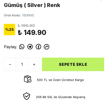
Gümüş ( Silver ) Renk
Ürün Kodu
:
1331UC
₺ 199.90
%
25
₺ 149.90
Paylaş
:
SEPETE EKLE
500 TL ve Üzeri Ücretsiz Kargo
256 Bit SSL ile Güvende Alışveriş