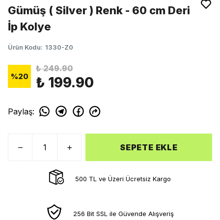
Gümüş ( Silver ) Renk - 60 cm Deri
İp Kolye
Ürün Kodu
:
1330-Z0
₺ 249.90
%
20
₺ 199.90
Paylaş
:
SEPETE EKLE
500 TL ve Üzeri Ücretsiz Kargo
256 Bit SSL ile Güvende Alışveriş