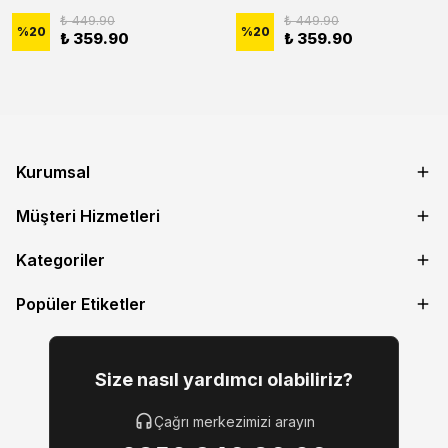
₺ 449.90
₺ 449.90
%
20
%
20
₺ 359.90
₺ 359.90
Kurumsal
Müşteri Hizmetleri
Kategoriler
Popüler Etiketler
Size nasıl yardımcı olabiliriz?
Çağrı merkezimizi arayın