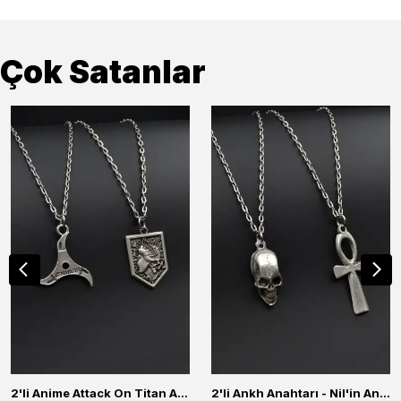
Çok Satanlar
2'li Anime Attack On Titan Acrylic Maria Anime Naruto Erkek Kadın Kolye Seti
2'li Ankh Anahtarı - Nil'in Anahtarı - Kuru Kafa Erkek Kadın Kolye Seti