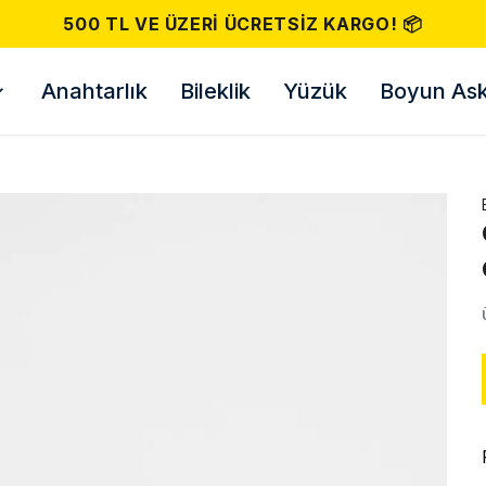
500 TL VE ÜZERI ÜCRETSIZ KARGO! 📦
Anahtarlık
Bileklik
Yüzük
Boyun Askı