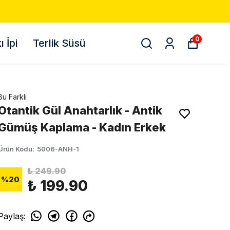
0
 İpi
Terlik Süsü
Bu Farklı
Otantik Gül Anahtarlık - Antik
Gümüş Kaplama - Kadın Erkek
Ürün Kodu
:
5006-ANH-1
₺ 249.90
%
20
₺ 199.90
Paylaş
: