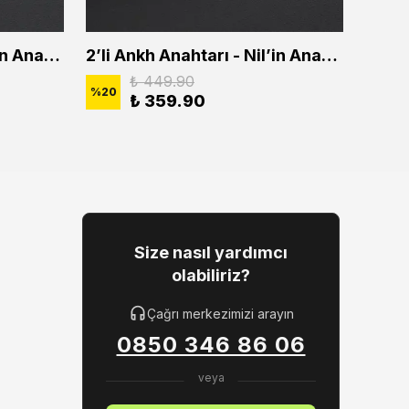
2'li Ankh Anahtarı - Nil'in Anahtarı Erkek Kadın Kolye Seti
2’li Ankh Anahtarı - Nil’in Anahtarı Erkek Kadın Kolye Seti
₺ 449.90
%
20
%
20
₺ 359.90
Size nasıl yardımcı
olabiliriz?
Çağrı merkezimizi arayın
0850 346 86 06