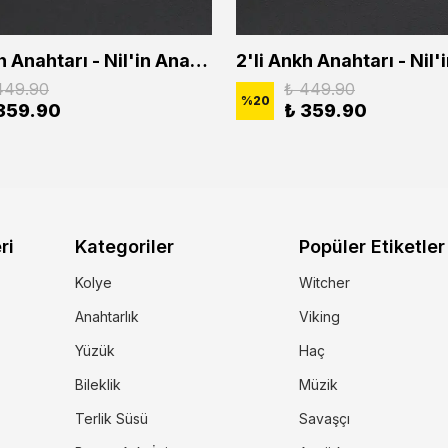
2'li Ankh Anahtarı - Nil'in Anahtarı - Kuru Kafa Erkek Kadın Kolye Seti
449.90
₺ 449.90
%
20
359.90
₺ 359.90
ri
Kategoriler
Popüler Etiketler
Kolye
Witcher
Anahtarlık
Viking
Yüzük
Haç
Bileklik
Müzik
Terlik Süsü
Savaşçı