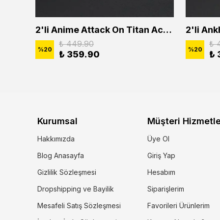
2'li Buffalo Boğa Çubuk Bar Erkek Kadın Kolye Seti
2'li Anime Attack On Titan Acrylic Maria Anime Naruto Erkek Kadın Kolye Seti
₺ 449.90
₺ 
%
20
%
20
₺ 359.90
₺ 
Kurumsal
Müşteri Hizmetle
Hakkımızda
Üye Ol
Blog Anasayfa
Giriş Yap
Gizlilik Sözleşmesi
Hesabım
Dropshipping ve Bayilik
Siparişlerim
Mesafeli Satış Sözleşmesi
Favorileri Ürünlerim