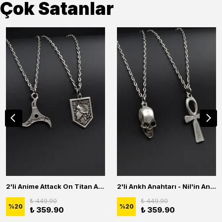
Çok Satanlar
2'li Anime Attack On Titan Acrylic Maria Anime Naruto Erkek Kadın Kolye Seti
2'li Ankh Anahtarı - Nil'in Anahtarı - Kuru Kafa Erkek Kadın Kolye Seti
₺ 449.90
₺ 449.90
%
20
%
20
₺ 359.90
₺ 359.90