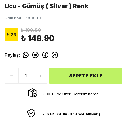
Ucu - Gümüş ( Silver ) Renk
Ürün Kodu
:
1306UC
₺ 199.90
%
25
₺ 149.90
Paylaş
:
SEPETE EKLE
500 TL ve Üzeri Ücretsiz Kargo
256 Bit SSL ile Güvende Alışveriş