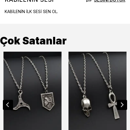
KABİLENİN İLK SESİ SEN OL.
Çok Satanlar