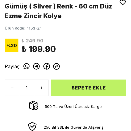
Gümüş ( Silver ) Renk - 60 cm Düz
Ezme Zincir Kolye
Ürün Kodu
:
1153-Z1
₺ 249.90
%
20
₺ 199.90
Paylaş
:
SEPETE EKLE
500 TL ve Üzeri Ücretsiz Kargo
256 Bit SSL ile Güvende Alışveriş