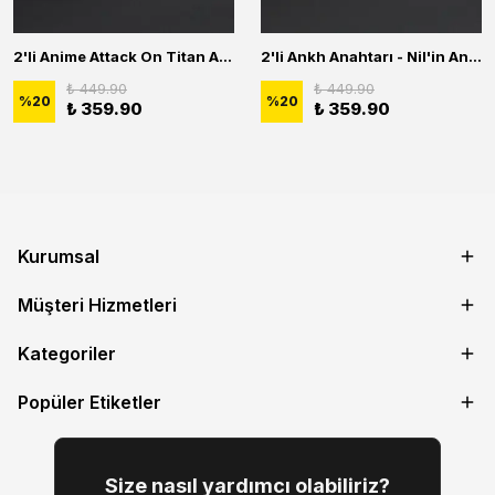
2'li Anime Attack On Titan Acrylic Maria Anime Naruto Erkek Kadın Kolye Seti
2'li Ankh Anahtarı - Nil'in Anahtarı - Kuru Kafa Erkek Kadın Kolye Seti
₺ 449.90
₺ 449.90
%
20
%
20
₺ 359.90
₺ 359.90
Kurumsal
Müşteri Hizmetleri
Kategoriler
Popüler Etiketler
Size nasıl yardımcı olabiliriz?