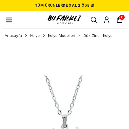
TÜM ÜRÜNLERDE 3 AL 2 ÖDE 🎁
0
Anasayfa
Kolye
Kolye Modelleri
Düz Zincir Kolye