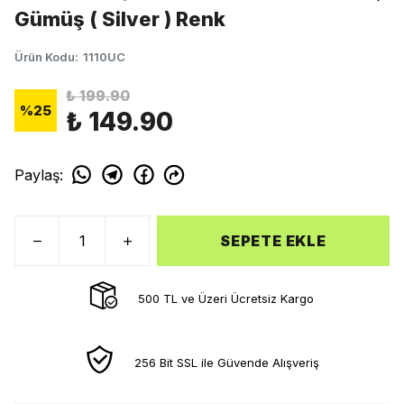
Gümüş ( Silver ) Renk
Ürün Kodu
:
1110UC
₺ 199.90
%
25
₺ 149.90
Paylaş
:
SEPETE EKLE
500 TL ve Üzeri Ücretsiz Kargo
256 Bit SSL ile Güvende Alışveriş