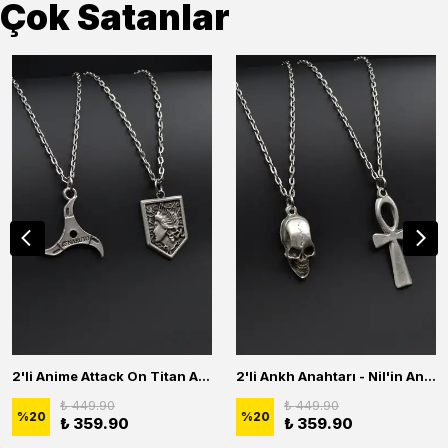
Çok Satanlar
2'li Anime Attack On Titan Acrylic Maria Anime Naruto Erkek Kadın Kolye Seti
2'li Ankh Anahtarı - Nil'in Anahtarı - Kuru Kafa Erkek Kadın Kolye Seti
₺ 449.90
₺ 449.90
%
20
%
20
₺ 359.90
₺ 359.90