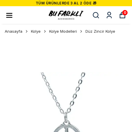
TÜM ÜRÜNLERDE 3 AL 2 ÖDE 🎁
0
Anasayfa
Kolye
Kolye Modelleri
Düz Zincir Kolye