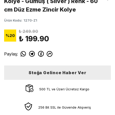
Kolye - Gümüş ( Silver ) Renk - 60
cm Düz Ezme Zincir Kolye
Ürün Kodu
:
1270-Z1
₺ 249.90
%
20
₺ 199.90
Paylaş
:
Stoğa Gelince Haber Ver
500 TL ve Üzeri Ücretsiz Kargo
256 Bit SSL ile Güvende Alışveriş