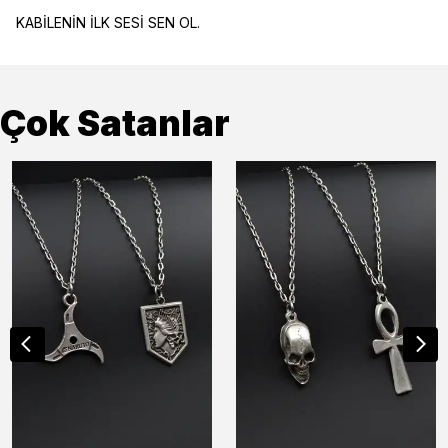
KABİLENİN İLK SESİ SEN OL.
Çok Satanlar