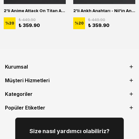
2'li Anime Attack On Titan Acrylic Maria Anime Naruto Erkek Kadın Kolye Seti
2'li Ankh Anahtarı - Nil'in Anahtarı - Kuru Kafa Erkek Kadın Kolye Seti
₺ 449.90
₺ 449.90
%
20
%
20
₺ 359.90
₺ 359.90
Kurumsal
Müşteri Hizmetleri
Kategoriler
Popüler Etiketler
Size nasıl yardımcı olabiliriz?