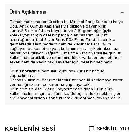
Ürün Açıklaması
Zamak malzemeden üretilen bu Minimal Barış Sembolü Kolye
Ucu, Antik Gümüş Kaplamasıyla şıklık ve dayanıklılık
sunar.2,5 cm x 2,1 cm boyutları ve 2,81 gram ağırlığıyla
koleksiyonlar için özel bir parça olan tasarım, 60 cm
uzunluğunda İthal Silver Renk Düz Ezme Zincir ile birlikte
gelmektedir. Hem modern hem de klasik tarzlara uyum
sağlayan bu kombinasyon, kullanıma hazır şık bir aksesuar
olarak öne çıkıyor. Sağlam Düz Ezme Zincir yapısı ile günlük
kullanımda pratiklik ve uzun ömürlülük vadeden bu set, hem
erkek hem de kadın takı severler için ideal bir seçimdir.
Ürünü bakımınızı pamuklu yumuşak kuru bir bez ile
yapabilirsiniz.
Hassas kullanımı önerilmektedir.Üzerinde ki kaplamaya zarar
vermediğiniz sürece kararma yapmayacaktır.
Ürünlerimizin özelliklerini kaybetmeden daha uzun süre
kullanılabilmesi için, parfüm, su, deterjan, dezenfektan gibi
sıvı kimyasallardan uzak tutularak kullanılması tavsiye edilir.
KABİLENİN SESİ
SESİNİ DUYUR