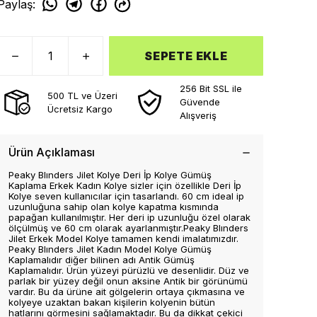
Paylaş
:
SEPETE EKLE
256 Bit SSL ile
500 TL ve Üzeri
Güvende
Ücretsiz Kargo
Alışveriş
Ürün Açıklaması
Peaky Blınders Jilet Kolye Deri İp Kolye Gümüş
Kaplama Erkek Kadın Kolye sizler için özellikle Deri İp
Kolye seven kullanıcılar için tasarlandı. 60 cm ideal ip
uzunluğuna sahip olan kolye kapatma kısmında
papağan kullanılmıştır. Her deri ip uzunluğu özel olarak
ölçülmüş ve 60 cm olarak ayarlanmıştır.Peaky Blınders
Jilet Erkek Model Kolye tamamen kendi imalatımızdır.
Peaky Blınders Jilet Kadın Model Kolye Gümüş
Kaplamalıdır diğer bilinen adı Antik Gümüş
Kaplamalıdır. Ürün yüzeyi pürüzlü ve desenlidir. Düz ve
parlak bir yüzey değil onun aksine Antik bir görünümü
vardır. Bu da ürüne ait gölgelerin ortaya çıkmasına ve
kolyeye uzaktan bakan kişilerin kolyenin bütün
hatlarını görmesini sağlamaktadır. Bu da dikkat çekici