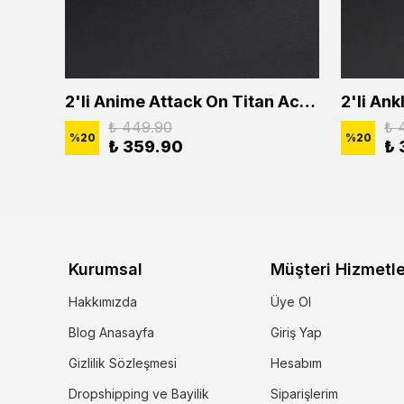
2'li Buffalo Boğa Çubuk Bar Erkek Kadın Kolye Seti
2'li Anime Attack On Titan Acrylic Maria Anime Naruto Erkek Kadın Kolye Seti
₺ 449.90
₺ 
%
20
%
20
₺ 359.90
₺ 
Kurumsal
Müşteri Hizmetle
Hakkımızda
Üye Ol
Blog Anasayfa
Giriş Yap
Gizlilik Sözleşmesi
Hesabım
Dropshipping ve Bayilik
Siparişlerim