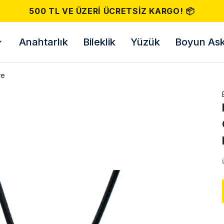
500 TL VE ÜZERI ÜCRETSIZ KARGO! 📦
Anahtarlık
Bileklik
Yüzük
Boyun Askı
ye