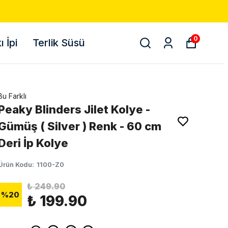
0
 İpi
Terlik Süsü
Bu Farklı
Peaky Blinders Jilet Kolye -
Gümüş ( Silver ) Renk - 60 cm
Deri İp Kolye
Ürün Kodu
:
1100-Z0
₺ 249.90
%
20
₺ 199.90