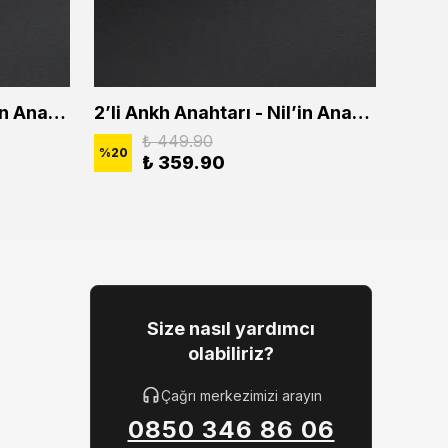
2'li Ankh Anahtarı - Nil'in Anahtarı Erkek Kadın Kolye Seti
2’li Ankh Anahtarı - Nil’in Anahtarı Erkek Kadın Kolye Seti
₺ 449.90
%
20
%
20
₺ 359.90
Size nasıl yardımcı
olabiliriz?
Çağrı merkezimizi arayın
0850 346 86 06