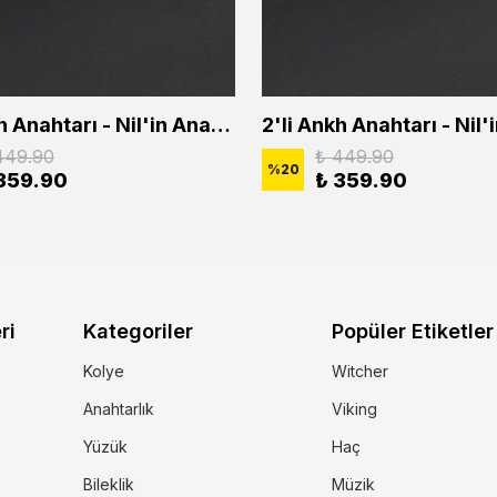
2'li Ankh Anahtarı - Nil'in Anahtarı - Kuru Kafa Erkek Kadın Kolye Seti
449.90
₺ 449.90
%
20
359.90
₺ 359.90
ri
Kategoriler
Popüler Etiketler
Kolye
Witcher
Anahtarlık
Viking
Yüzük
Haç
Bileklik
Müzik