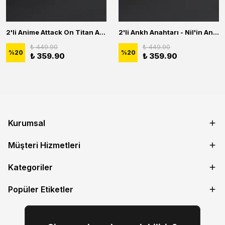
2'li Anime Attack On Titan Acrylic Maria Anime Naruto Erkek Kadın Kolye Seti
2'li Ankh Anahtarı - Nil'in Anahtarı - Kuru Kafa Erkek Kadın Kolye Seti
₺ 449.90
₺ 449.90
%
20
%
20
₺ 359.90
₺ 359.90
Kurumsal
Müşteri Hizmetleri
Kategoriler
Popüler Etiketler