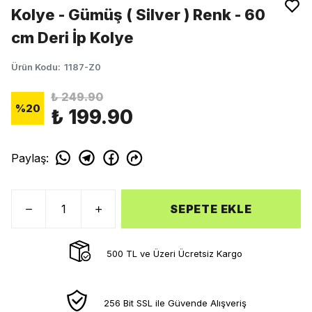
Kolye - Gümüş ( Silver ) Renk - 60
cm Deri İp Kolye
Ürün Kodu
:
1187-Z0
₺ 249.90
%
20
₺ 199.90
Paylaş
:
SEPETE EKLE
500 TL ve Üzeri Ücretsiz Kargo
256 Bit SSL ile Güvende Alışveriş