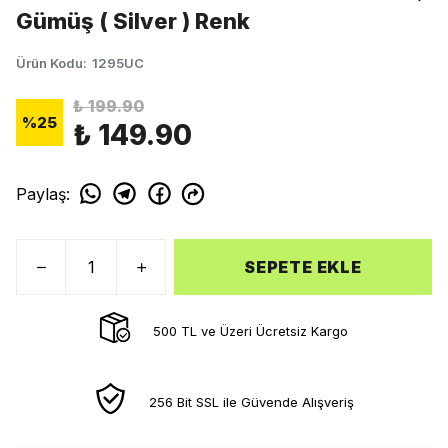
Gümüş ( Silver ) Renk
Ürün Kodu
:
1295UC
₺ 199.90
%
25
₺ 149.90
Paylaş
:
SEPETE EKLE
500 TL ve Üzeri Ücretsiz Kargo
256 Bit SSL ile Güvende Alışveriş