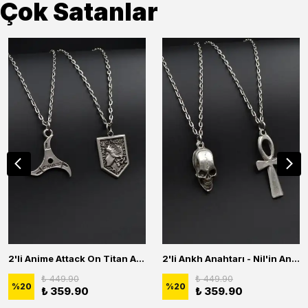
Çok Satanlar
2'li Anime Attack On Titan Acrylic Maria Anime Naruto Erkek Kadın Kolye Seti
2'li Ankh Anahtarı - Nil'in Anahtarı - Kuru Kafa Erkek Kadın Kolye Seti
₺ 449.90
₺ 449.90
%
20
%
20
₺ 359.90
₺ 359.90