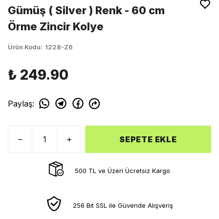
Gümüş ( Silver ) Renk - 60 cm
Örme Zincir Kolye
Ürün Kodu
:
1228-Z6
₺ 249.90
Paylaş
:
SEPETE EKLE
500 TL ve Üzeri Ücretsiz Kargo
256 Bit SSL ile Güvende Alışveriş