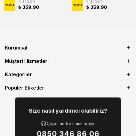
₺ 449.90
₺ 449.90
%
20
%
20
₺ 359.90
₺ 359.90
Kurumsal
Müşteri Hizmetleri
Kategoriler
Popüler Etiketler
Size nasıl yardımcı olabiliriz?
Çağrı merkezimizi arayın
0850 346 86 06