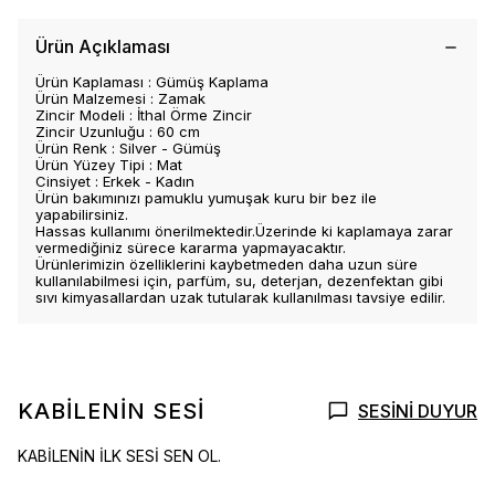
Ürün Açıklaması
Ürün Kaplaması : Gümüş Kaplama
Ürün Malzemesi : Zamak
Zincir Modeli : İthal Örme Zincir
Zincir Uzunluğu : 60 cm
Ürün Renk : Silver - Gümüş
Ürün Yüzey Tipi : Mat
Cinsiyet : Erkek - Kadın
Ürün bakımınızı pamuklu yumuşak kuru bir bez ile
yapabilirsiniz.
Hassas kullanımı önerilmektedir.Üzerinde ki kaplamaya zarar
vermediğiniz sürece kararma yapmayacaktır.
Ürünlerimizin özelliklerini kaybetmeden daha uzun süre
kullanılabilmesi için, parfüm, su, deterjan, dezenfektan gibi
sıvı kimyasallardan uzak tutularak kullanılması tavsiye edilir.
KABİLENİN SESİ
SESİNİ DUYUR
KABİLENİN İLK SESİ SEN OL.