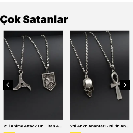
Çok Satanlar
2'li Anime Attack On Titan Acrylic Maria Anime Naruto Erkek Kadın Kolye Seti
2'li Ankh Anahtarı - Nil'in Anahtarı - Kuru Kafa Erkek Kadın Kolye Seti