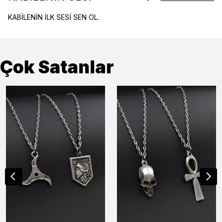
KABİLENİN İLK SESİ SEN OL.
Çok Satanlar