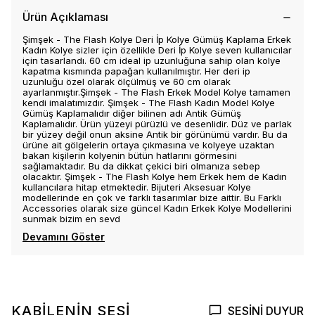
Ürün Açıklaması
Şimşek - The Flash Kolye Deri İp Kolye Gümüş Kaplama Erkek
Kadın Kolye sizler için özellikle Deri İp Kolye seven kullanıcılar
için tasarlandı. 60 cm ideal ip uzunluğuna sahip olan kolye
kapatma kısmında papağan kullanılmıştır. Her deri ip
uzunluğu özel olarak ölçülmüş ve 60 cm olarak
ayarlanmıştır.Şimşek - The Flash Erkek Model Kolye tamamen
kendi imalatımızdır. Şimşek - The Flash Kadın Model Kolye
Gümüş Kaplamalıdır diğer bilinen adı Antik Gümüş
Kaplamalıdır. Ürün yüzeyi pürüzlü ve desenlidir. Düz ve parlak
bir yüzey değil onun aksine Antik bir görünümü vardır. Bu da
ürüne ait gölgelerin ortaya çıkmasına ve kolyeye uzaktan
bakan kişilerin kolyenin bütün hatlarını görmesini
sağlamaktadır. Bu da dikkat çekici biri olmanıza sebep
olacaktır. Şimşek - The Flash Kolye hem Erkek hem de Kadın
kullancılara hitap etmektedir. Bijuteri Aksesuar Kolye
modellerinde en çok ve farklı tasarımlar bize aittir. Bu Farklı
Accessories olarak size güncel Kadın Erkek Kolye Modellerini
sunmak bizim en sevd
Devamını Göster
KABİLENİN SESİ
SESİNİ DUYUR