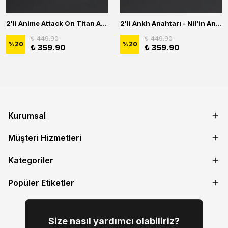
2'li Anime Attack On Titan Acrylic Maria Anime Naruto Erkek Kadın Kolye Seti
2'li Ankh Anahtarı - Nil'in Anahtarı - Kuru Kafa Erkek Kadın Kolye Seti
₺ 449.90
₺ 449.90
%
20
%
20
₺ 359.90
₺ 359.90
Kurumsal
Müşteri Hizmetleri
Kategoriler
Popüler Etiketler
Size nasıl yardımcı olabiliriz?