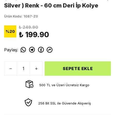
Silver ) Renk - 60 cm Deri İp Kolye
Ürün Kodu
:
1087-Z0
₺ 249.90
%
20
₺ 199.90
Paylaş
:
SEPETE EKLE
500 TL ve Üzeri Ücretsiz Kargo
256 Bit SSL ile Güvende Alışveriş