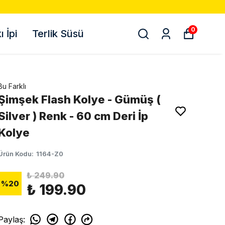
0
 İpi
Terlik Süsü
Bu Farklı
Şimşek Flash Kolye - Gümüş (
Silver ) Renk - 60 cm Deri İp
Kolye
Ürün Kodu
:
1164-Z0
₺ 249.90
%
20
₺ 199.90
Paylaş
: