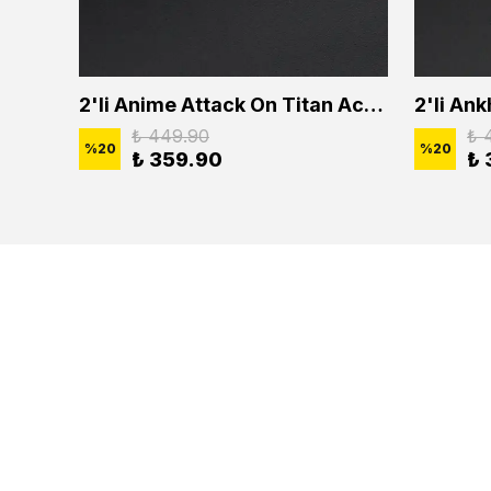
2'li Buffalo Boğa Çubuk Bar Erkek Kadın Kolye Seti
2'li Anime Attack On Titan Acrylic Maria Anime Naruto Erkek Kadın Kolye Seti
₺ 449.90
₺ 
%
20
%
20
₺ 359.90
₺ 