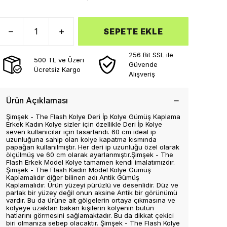
SEPETE EKLE
256 Bit SSL ile
500 TL ve Üzeri
Güvende
Ücretsiz Kargo
Alışveriş
Ürün Açıklaması
Şimşek - The Flash Kolye Deri İp Kolye Gümüş Kaplama
Erkek Kadın Kolye sizler için özellikle Deri İp Kolye
seven kullanıcılar için tasarlandı. 60 cm ideal ip
uzunluğuna sahip olan kolye kapatma kısmında
papağan kullanılmıştır. Her deri ip uzunluğu özel olarak
ölçülmüş ve 60 cm olarak ayarlanmıştır.Şimşek - The
Flash Erkek Model Kolye tamamen kendi imalatımızdır.
Şimşek - The Flash Kadın Model Kolye Gümüş
Kaplamalıdır diğer bilinen adı Antik Gümüş
Kaplamalıdır. Ürün yüzeyi pürüzlü ve desenlidir. Düz ve
parlak bir yüzey değil onun aksine Antik bir görünümü
vardır. Bu da ürüne ait gölgelerin ortaya çıkmasına ve
kolyeye uzaktan bakan kişilerin kolyenin bütün
hatlarını görmesini sağlamaktadır. Bu da dikkat çekici
biri olmanıza sebep olacaktır. Şimşek - The Flash Kolye