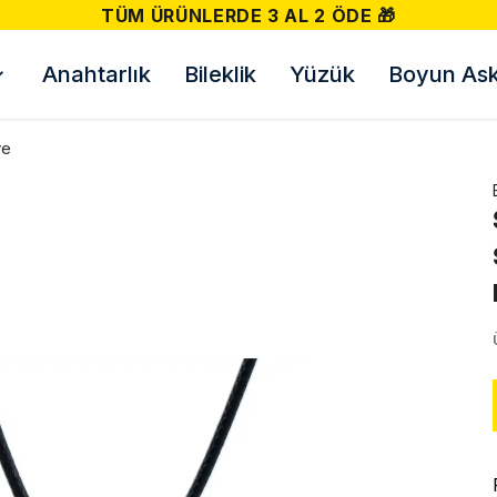
TÜM ÜRÜNLERDE 3 AL 2 ÖDE 🎁
Anahtarlık
Bileklik
Yüzük
Boyun Askı
ye