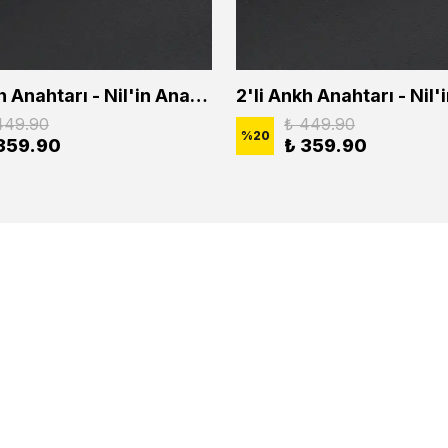
2'li Ankh Anahtarı - Nil'in Anahtarı - Kuru Kafa Erkek Kadın Kolye Seti
449.90
₺ 449.90
%
20
359.90
₺ 359.90