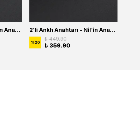
2'li Ankh Anahtarı - Nil'in Anahtarı Erkek Kadın Kolye Seti
2’li Ankh Anahtarı - Nil’in Anahtarı Erkek Kadın Kolye Seti
₺ 449.90
%
20
%
20
₺ 359.90