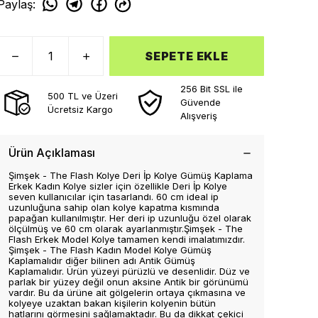
Paylaş
:
SEPETE EKLE
256 Bit SSL ile
500 TL ve Üzeri
Güvende
Ücretsiz Kargo
Alışveriş
Ürün Açıklaması
Şimşek - The Flash Kolye Deri İp Kolye Gümüş Kaplama
Erkek Kadın Kolye sizler için özellikle Deri İp Kolye
seven kullanıcılar için tasarlandı. 60 cm ideal ip
uzunluğuna sahip olan kolye kapatma kısmında
papağan kullanılmıştır. Her deri ip uzunluğu özel olarak
ölçülmüş ve 60 cm olarak ayarlanmıştır.Şimşek - The
Flash Erkek Model Kolye tamamen kendi imalatımızdır.
Şimşek - The Flash Kadın Model Kolye Gümüş
Kaplamalıdır diğer bilinen adı Antik Gümüş
Kaplamalıdır. Ürün yüzeyi pürüzlü ve desenlidir. Düz ve
parlak bir yüzey değil onun aksine Antik bir görünümü
vardır. Bu da ürüne ait gölgelerin ortaya çıkmasına ve
kolyeye uzaktan bakan kişilerin kolyenin bütün
hatlarını görmesini sağlamaktadır. Bu da dikkat çekici