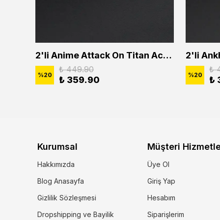
2'li Buffalo Boğa Çubuk Bar Erkek Kadın Kolye Seti
2'li Anime Attack On Titan Acrylic Maria Anime Naruto Erkek Kadın Kolye Seti
₺ 449.90
₺ 
%
20
%
20
₺ 359.90
₺ 
Kurumsal
Müşteri Hizmetle
Hakkımızda
Üye Ol
Blog Anasayfa
Giriş Yap
Gizlilik Sözleşmesi
Hesabım
Dropshipping ve Bayilik
Siparişlerim