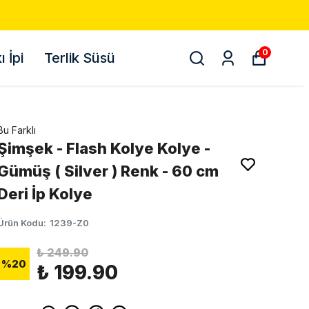
0
 İpi
Terlik Süsü
Bu Farklı
Şimşek - Flash Kolye Kolye -
Gümüş ( Silver ) Renk - 60 cm
Deri İp Kolye
Ürün Kodu
:
1239-Z0
₺ 249.90
%
20
₺ 199.90