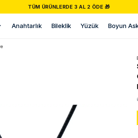
500 TL VE ÜZERI ÜCRETSIZ KARGO! 📦
Anahtarlık
Bileklik
Yüzük
Boyun Askı
ye