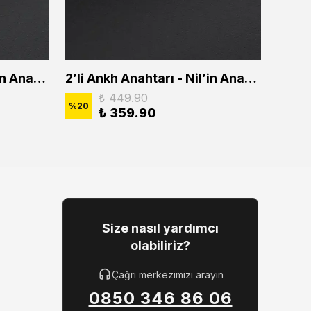
2'li Ankh Anahtarı - Nil'in Anahtarı Erkek Kadın Kolye Seti
2’li Ankh Anahtarı - Nil’in Anahtarı Erkek Kadın Kolye Seti
₺ 449.90
%
20
%
20
₺ 359.90
Size nasıl yardımcı
olabiliriz?
Çağrı merkezimizi arayın
0850 346 86 06