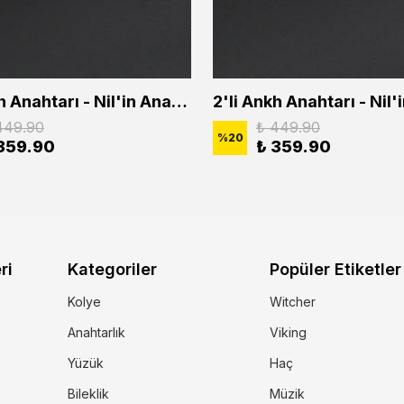
2'li Ankh Anahtarı - Nil'in Anahtarı - Kuru Kafa Erkek Kadın Kolye Seti
449.90
₺ 449.90
%
20
359.90
₺ 359.90
ri
Kategoriler
Popüler Etiketler
Kolye
Witcher
Anahtarlık
Viking
Yüzük
Haç
Bileklik
Müzik