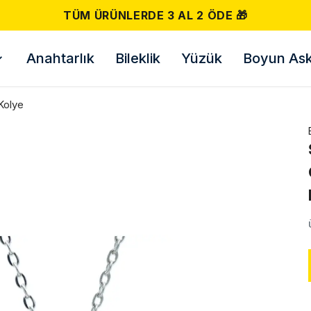
500 TL VE ÜZERI ÜCRETSIZ KARGO! 📦
Anahtarlık
Bileklik
Yüzük
Boyun Askı
Kolye