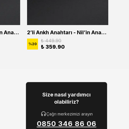
2'li Ankh Anahtarı - Nil'in Anahtarı Erkek Kadın Kolye Seti
2’li Ankh Anahtarı - Nil’in Anahtarı Erkek Kadın Kolye Seti
₺ 449.90
%
20
%
20
₺ 359.90
Size nasıl yardımcı
olabiliriz?
Çağrı merkezimizi arayın
0850 346 86 06