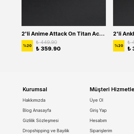
2'li Buffalo Boğa Çubuk Bar Erkek Kadın Kolye Seti
2'li Anime Attack On Titan Acrylic Maria Anime Naruto Erkek Kadın Kolye Seti
₺ 449.90
₺ 
%
20
%
20
₺ 359.90
₺ 
Kurumsal
Müşteri Hizmetle
Hakkımızda
Üye Ol
Blog Anasayfa
Giriş Yap
Gizlilik Sözleşmesi
Hesabım
Dropshipping ve Bayilik
Siparişlerim