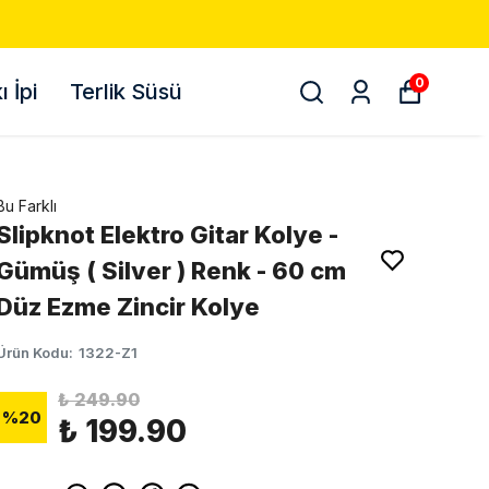
0
 İpi
Terlik Süsü
Bu Farklı
Slipknot Elektro Gitar Kolye -
Gümüş ( Silver ) Renk - 60 cm
Düz Ezme Zincir Kolye
Ürün Kodu
:
1322-Z1
₺ 249.90
%
20
₺ 199.90