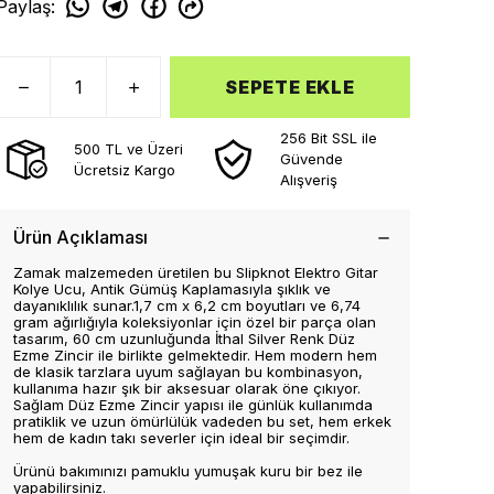
Paylaş
:
SEPETE EKLE
256 Bit SSL ile
500 TL ve Üzeri
Güvende
Ücretsiz Kargo
Alışveriş
Ürün Açıklaması
Zamak malzemeden üretilen bu Slipknot Elektro Gitar
Kolye Ucu, Antik Gümüş Kaplamasıyla şıklık ve
dayanıklılık sunar.1,7 cm x 6,2 cm boyutları ve 6,74
gram ağırlığıyla koleksiyonlar için özel bir parça olan
tasarım, 60 cm uzunluğunda İthal Silver Renk Düz
Ezme Zincir ile birlikte gelmektedir. Hem modern hem
de klasik tarzlara uyum sağlayan bu kombinasyon,
kullanıma hazır şık bir aksesuar olarak öne çıkıyor.
Sağlam Düz Ezme Zincir yapısı ile günlük kullanımda
pratiklik ve uzun ömürlülük vadeden bu set, hem erkek
hem de kadın takı severler için ideal bir seçimdir.
Ürünü bakımınızı pamuklu yumuşak kuru bir bez ile
yapabilirsiniz.