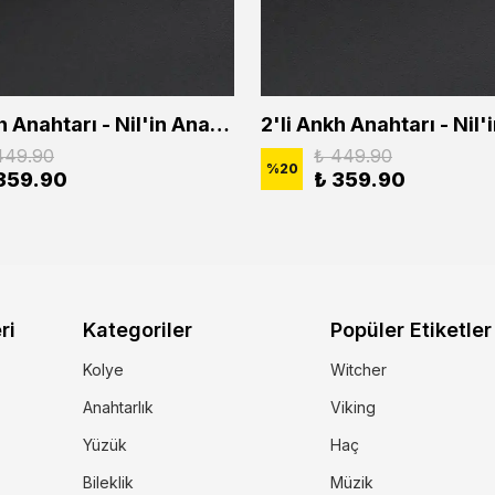
2'li Ankh Anahtarı - Nil'in Anahtarı - Kuru Kafa Erkek Kadın Kolye Seti
449.90
₺ 449.90
%
20
359.90
₺ 359.90
ri
Kategoriler
Popüler Etiketler
Kolye
Witcher
Anahtarlık
Viking
Yüzük
Haç
Bileklik
Müzik