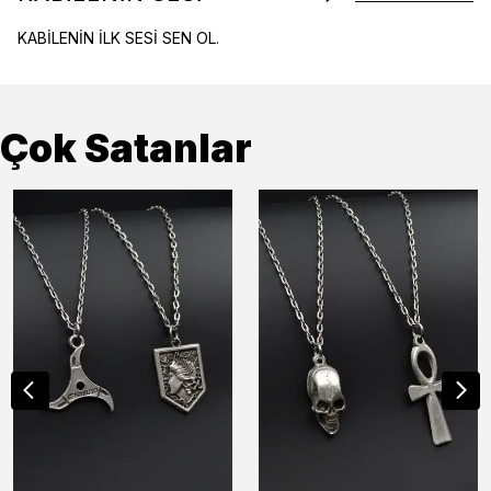
KABİLENİN İLK SESİ SEN OL.
Çok Satanlar