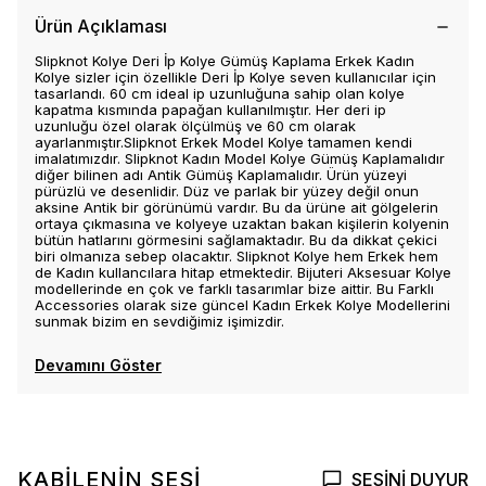
Ürün Açıklaması
Slipknot Kolye Deri İp Kolye Gümüş Kaplama Erkek Kadın
Kolye sizler için özellikle Deri İp Kolye seven kullanıcılar için
tasarlandı. 60 cm ideal ip uzunluğuna sahip olan kolye
kapatma kısmında papağan kullanılmıştır. Her deri ip
uzunluğu özel olarak ölçülmüş ve 60 cm olarak
ayarlanmıştır.Slipknot Erkek Model Kolye tamamen kendi
imalatımızdır. Slipknot Kadın Model Kolye Gümüş Kaplamalıdır
diğer bilinen adı Antik Gümüş Kaplamalıdır. Ürün yüzeyi
pürüzlü ve desenlidir. Düz ve parlak bir yüzey değil onun
aksine Antik bir görünümü vardır. Bu da ürüne ait gölgelerin
ortaya çıkmasına ve kolyeye uzaktan bakan kişilerin kolyenin
bütün hatlarını görmesini sağlamaktadır. Bu da dikkat çekici
biri olmanıza sebep olacaktır. Slipknot Kolye hem Erkek hem
de Kadın kullancılara hitap etmektedir. Bijuteri Aksesuar Kolye
modellerinde en çok ve farklı tasarımlar bize aittir. Bu Farklı
Accessories olarak size güncel Kadın Erkek Kolye Modellerini
sunmak bizim en sevdiğimiz işimizdir.
Devamını Göster
KABİLENİN SESİ
SESİNİ DUYUR