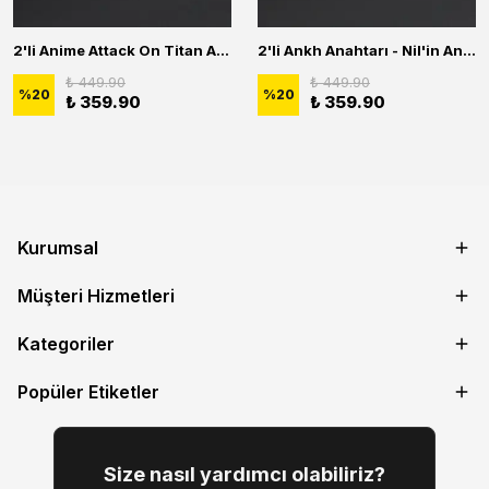
2'li Anime Attack On Titan Acrylic Maria Anime Naruto Erkek Kadın Kolye Seti
2'li Ankh Anahtarı - Nil'in Anahtarı - Kuru Kafa Erkek Kadın Kolye Seti
₺ 449.90
₺ 449.90
%
20
%
20
₺ 359.90
₺ 359.90
Kurumsal
Müşteri Hizmetleri
Kategoriler
Popüler Etiketler
Size nasıl yardımcı olabiliriz?