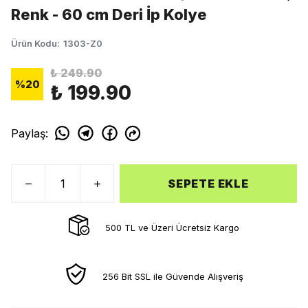
Renk - 60 cm Deri İp Kolye
Ürün Kodu
:
1303-Z0
₺ 249.90
%
20
₺ 199.90
Paylaş
:
SEPETE EKLE
500 TL ve Üzeri Ücretsiz Kargo
256 Bit SSL ile Güvende Alışveriş