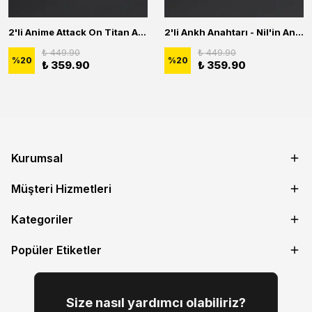
2'li Anime Attack On Titan Acrylic Maria Anime Naruto Erkek Kadın Kolye Seti
2'li Ankh Anahtarı - Nil'in Anahtarı - Kuru Kafa Erkek Kadın Kolye Seti
₺ 449.90
₺ 449.90
%
20
%
20
₺ 359.90
₺ 359.90
Kurumsal
Müşteri Hizmetleri
Kategoriler
Popüler Etiketler
Size nasıl yardımcı olabiliriz?