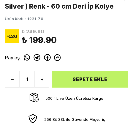
Silver ) Renk - 60 cm Deri İp Kolye
Ürün Kodu
:
1231-Z0
₺ 249.90
%
20
₺ 199.90
Paylaş
:
SEPETE EKLE
500 TL ve Üzeri Ücretsiz Kargo
256 Bit SSL ile Güvende Alışveriş