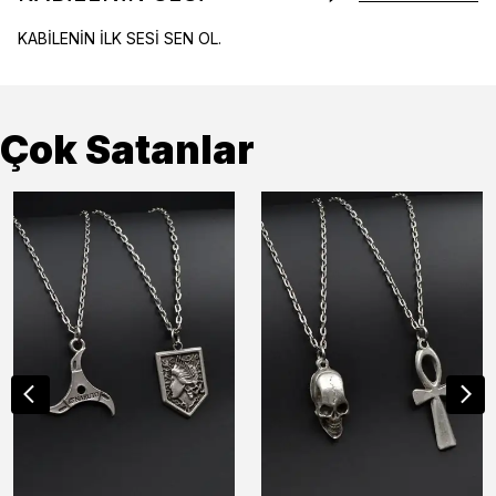
KABİLENİN İLK SESİ SEN OL.
Çok Satanlar