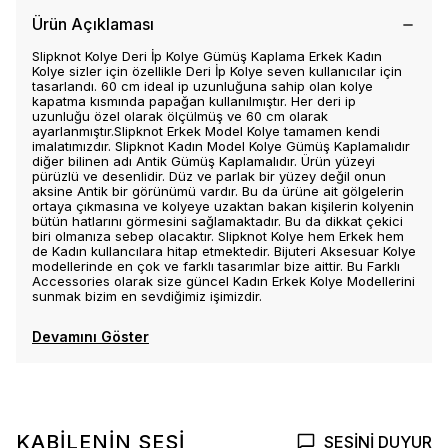
Ürün Açıklaması
Slipknot Kolye Deri İp Kolye Gümüş Kaplama Erkek Kadın
Kolye sizler için özellikle Deri İp Kolye seven kullanıcılar için
tasarlandı. 60 cm ideal ip uzunluğuna sahip olan kolye
kapatma kısmında papağan kullanılmıştır. Her deri ip
uzunluğu özel olarak ölçülmüş ve 60 cm olarak
ayarlanmıştır.Slipknot Erkek Model Kolye tamamen kendi
imalatımızdır. Slipknot Kadın Model Kolye Gümüş Kaplamalıdır
diğer bilinen adı Antik Gümüş Kaplamalıdır. Ürün yüzeyi
pürüzlü ve desenlidir. Düz ve parlak bir yüzey değil onun
aksine Antik bir görünümü vardır. Bu da ürüne ait gölgelerin
ortaya çıkmasına ve kolyeye uzaktan bakan kişilerin kolyenin
bütün hatlarını görmesini sağlamaktadır. Bu da dikkat çekici
biri olmanıza sebep olacaktır. Slipknot Kolye hem Erkek hem
de Kadın kullancılara hitap etmektedir. Bijuteri Aksesuar Kolye
modellerinde en çok ve farklı tasarımlar bize aittir. Bu Farklı
Accessories olarak size güncel Kadın Erkek Kolye Modellerini
sunmak bizim en sevdiğimiz işimizdir.
Devamını Göster
KABİLENİN SESİ
SESİNİ DUYUR