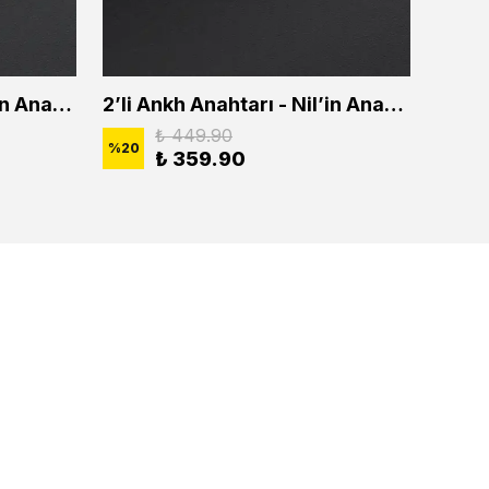
2'li Ankh Anahtarı - Nil'in Anahtarı Erkek Kadın Kolye Seti
2’li Ankh Anahtarı - Nil’in Anahtarı Erkek Kadın Kolye Seti
₺ 449.90
%
20
%
20
₺ 359.90