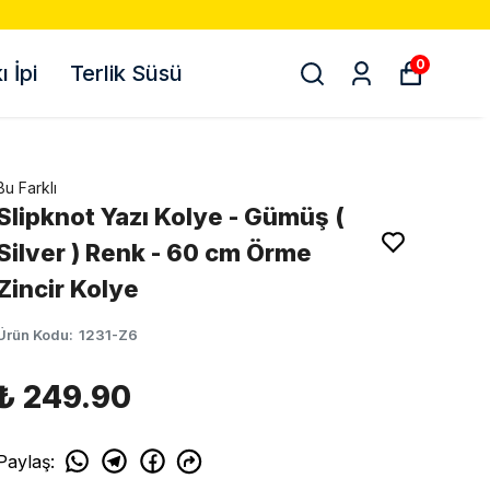
0
 İpi
Terlik Süsü
Bu Farklı
Slipknot Yazı Kolye - Gümüş (
Silver ) Renk - 60 cm Örme
Zincir Kolye
Ürün Kodu
:
1231-Z6
₺ 249.90
Paylaş
: