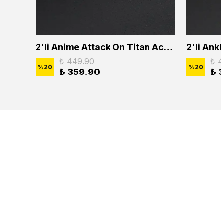
2'li Buffalo Boğa Çubuk Bar Erkek Kadın Kolye Seti
2'li Anime Attack On Titan Acrylic Maria Anime Naruto Erkek Kadın Kolye Seti
₺ 449.90
₺ 
%
20
%
20
₺ 359.90
₺ 