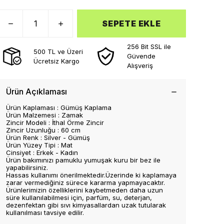
SEPETE EKLE
256 Bit SSL ile
500 TL ve Üzeri
Güvende
Ücretsiz Kargo
Alışveriş
Ürün Açıklaması
Ürün Kaplaması : Gümüş Kaplama
Ürün Malzemesi : Zamak
Zincir Modeli : İthal Örme Zincir
Zincir Uzunluğu : 60 cm
Ürün Renk : Silver - Gümüş
Ürün Yüzey Tipi : Mat
Cinsiyet : Erkek - Kadın
Ürün bakımınızı pamuklu yumuşak kuru bir bez ile
yapabilirsiniz.
Hassas kullanımı önerilmektedir.Üzerinde ki kaplamaya
zarar vermediğiniz sürece kararma yapmayacaktır.
Ürünlerimizin özelliklerini kaybetmeden daha uzun
süre kullanılabilmesi için, parfüm, su, deterjan,
dezenfektan gibi sıvı kimyasallardan uzak tutularak
kullanılması tavsiye edilir.