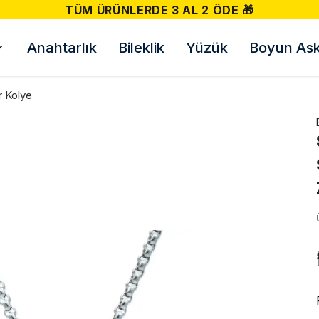
TÜM ÜRÜNLERDE 3 AL 2 ÖDE 🎁
Anahtarlık
Bileklik
Yüzük
Boyun Askı
r Kolye