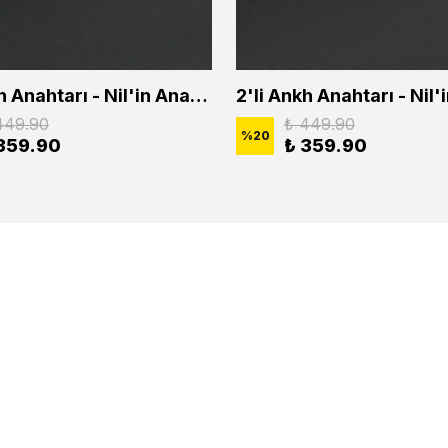
2'li Ankh Anahtarı - Nil'in Anahtarı - Kuru Kafa Erkek Kadın Kolye Seti
449.90
₺ 449.90
%
20
359.90
₺ 359.90