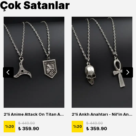
Çok Satanlar
2'li Anime Attack On Titan Acrylic Maria Anime Naruto Erkek Kadın Kolye Seti
2'li Ankh Anahtarı - Nil'in Anahtarı - Kuru Kafa Erkek Kadın Kolye Seti
₺ 449.90
₺ 449.90
%
20
%
20
₺ 359.90
₺ 359.90