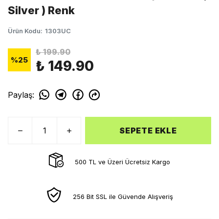
Silver ) Renk
Ürün Kodu
:
1303UC
₺ 199.90
%
25
₺ 149.90
Paylaş
:
SEPETE EKLE
500 TL ve Üzeri Ücretsiz Kargo
256 Bit SSL ile Güvende Alışveriş