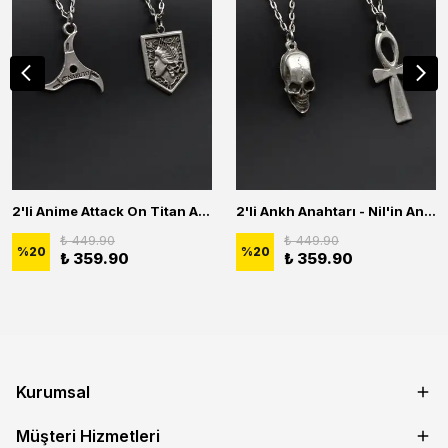
2'li Anime Attack On Titan Acrylic Maria Anime Naruto Erkek Kadın Kolye Seti
2'li Ankh Anahtarı - Nil'in Anahtarı - Kuru Kafa Erkek Kadın Kolye Seti
₺ 449.90
₺ 449.90
%
20
%
20
₺ 359.90
₺ 359.90
Kurumsal
Müşteri Hizmetleri