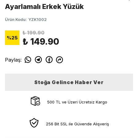
Ayarlamalı Erkek Yüzük
Ürün Kodu
:
YZK1002
₺ 199.90
%
25
₺ 149.90
Paylaş
:
Stoğa Gelince Haber Ver
500 TL ve Üzeri Ücretsiz Kargo
256 Bit SSL ile Güvende Alışveriş