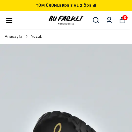
TÜM ÜRÜNLERDE 3 AL 2 ÖDE 🎁
0
Anasayfa
Yüzük