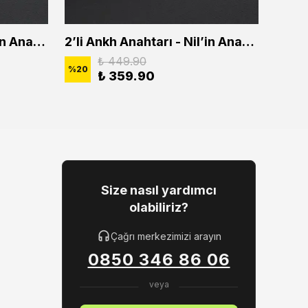
2'li Ankh Anahtarı - Nil'in Anahtarı Erkek Kadın Kolye Seti
2’li Ankh Anahtarı - Nil’in Anahtarı Erkek Kadın Kolye Seti
₺ 449.90
%
20
%
20
₺ 359.90
Size nasıl yardımcı
olabiliriz?
Çağrı merkezimizi arayın
0850 346 86 06