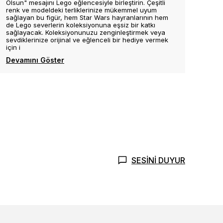
Olsun" mesajını Lego eğlencesiyle birleştirin. Çeşitli
renk ve modeldeki terliklerinize mükemmel uyum
sağlayan bu figür, hem Star Wars hayranlarının hem
de Lego severlerin koleksiyonuna eşsiz bir katkı
sağlayacak. Koleksiyonunuzu zenginleştirmek veya
sevdiklerinize orijinal ve eğlenceli bir hediye vermek
için i
Devamını Göster
SESİNİ DUYUR