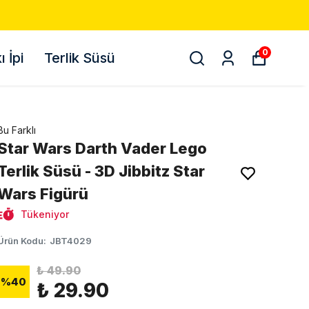
0
 İpi
Terlik Süsü
Bu Farklı
Star Wars Darth Vader Lego
Terlik Süsü - 3D Jibbitz Star
Wars Figürü
Tükeniyor
Ürün Kodu
:
JBT4029
₺ 49.90
%
40
₺ 29.90