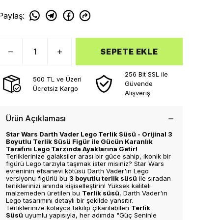
Paylaş
:
SEPETE EKLE
256 Bit SSL ile
500 TL ve Üzeri
Güvende
Ücretsiz Kargo
Alışveriş
Ürün Açıklaması
Star Wars Darth Vader Lego Terlik Süsü - Orijinal 3
Boyutlu Terlik Süsü Figür ile Gücün Karanlık
Tarafını Lego Tarzında Ayaklarına Getir!
Terliklerinize galaksiler arası bir güce sahip, ikonik bir
figürü Lego tarzıyla taşımak ister misiniz? Star Wars
evreninin efsanevi kötüsü Darth Vader'ın Lego
versiyonu figürlü bu
3 boyutlu terlik süsü
ile sıradan
terliklerinizi anında kişiselleştirin! Yüksek kaliteli
malzemeden üretilen bu
Terlik süsü
, Darth Vader'ın
Lego tasarımını detaylı bir şekilde yansıtır.
Terliklerinize kolayca takılıp çıkarılabilen
Terlik
Süsü
uyumlu yapısıyla, her adımda "Güç Seninle