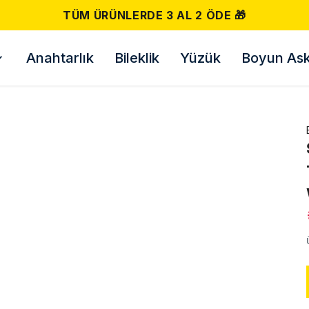
TÜM ÜRÜNLERDE 3 AL 2 ÖDE 🎁
Anahtarlık
Bileklik
Yüzük
Boyun Askı