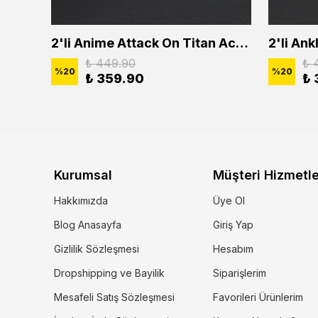
2'li Buffalo Boğa Çubuk Bar Erkek Kadın Kolye Seti
2'li Anime Attack On Titan Acrylic Maria Anime Naruto Erkek Kadın Kolye Seti
₺ 449.90
₺ 
%
20
%
20
₺ 359.90
₺ 
Kurumsal
Müşteri Hizmetle
Hakkımızda
Üye Ol
Blog Anasayfa
Giriş Yap
Gizlilik Sözleşmesi
Hesabım
Dropshipping ve Bayilik
Siparişlerim
Mesafeli Satış Sözleşmesi
Favorileri Ürünlerim