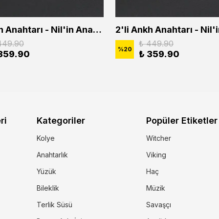
2'li Ankh Anahtarı - Nil'in Anahtarı - Kuru Kafa Erkek Kadın Kolye Seti
449.90
₺ 449.90
%
20
359.90
₺ 359.90
ri
Kategoriler
Popüler Etiketler
Kolye
Witcher
Anahtarlık
Viking
Yüzük
Haç
Bileklik
Müzik
Terlik Süsü
Savaşçı