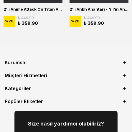
2'li Anime Attack On Titan Acrylic Maria Anime Naruto Erkek Kadın Kolye Seti
2'li Ankh Anahtarı - Nil'in Anahtarı - Kuru Kafa Erkek Kadın Kolye Seti
₺ 449.90
₺ 449.90
%
20
%
20
₺ 359.90
₺ 359.90
Kurumsal
Müşteri Hizmetleri
Kategoriler
Popüler Etiketler
Size nasıl yardımcı olabiliriz?