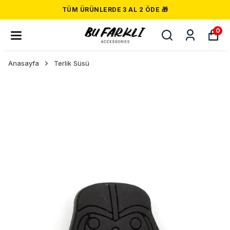
TÜM ÜRÜNLERDE 3 AL 2 ÖDE 🎁
0
Anasayfa
Terlik Süsü