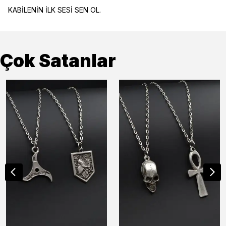
KABİLENİN İLK SESİ SEN OL.
Çok Satanlar