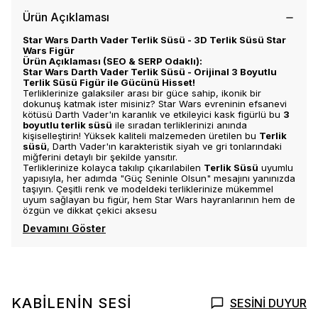
Ürün Açıklaması
Star Wars Darth Vader Terlik Süsü - 3D Terlik Süsü Star
Wars Figür
Ürün Açıklaması (SEO & SERP Odaklı):
Star Wars Darth Vader Terlik Süsü - Orijinal 3 Boyutlu
Terlik Süsü Figür ile Gücünü Hisset!
Terliklerinize galaksiler arası bir güce sahip, ikonik bir
dokunuş katmak ister misiniz? Star Wars evreninin efsanevi
kötüsü Darth Vader'ın karanlık ve etkileyici kask figürlü bu
3
boyutlu terlik süsü
ile sıradan terliklerinizi anında
kişiselleştirin! Yüksek kaliteli malzemeden üretilen bu
Terlik
süsü
, Darth Vader'ın karakteristik siyah ve gri tonlarındaki
miğferini detaylı bir şekilde yansıtır.
Terliklerinize kolayca takılıp çıkarılabilen
Terlik Süsü
uyumlu
yapısıyla, her adımda "Güç Seninle Olsun" mesajını yanınızda
taşıyın. Çeşitli renk ve modeldeki terliklerinize mükemmel
uyum sağlayan bu figür, hem Star Wars hayranlarının hem de
özgün ve dikkat çekici aksesu
Devamını Göster
KABİLENİN SESİ
SESİNİ DUYUR