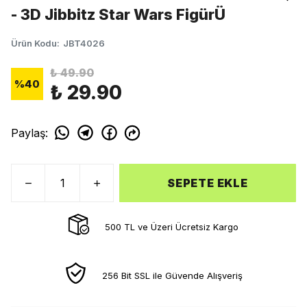
- 3D Jibbitz Star Wars FigürÜ
Ürün Kodu
:
JBT4026
₺ 49.90
%
40
₺ 29.90
Paylaş
:
SEPETE EKLE
500 TL ve Üzeri Ücretsiz Kargo
256 Bit SSL ile Güvende Alışveriş