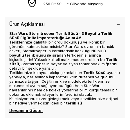
256 Bit SSL ile Güvende Alışveriş
Ürün Açıklaması
Star Wars Stormtrooper Terlik Süsü - 3 Boyutlu Terlik
Süsü Figür ile İmparatorluğa Adım At!
Terliklerinize galaktik bir ordu dokunuşu ve ikonik bir
görünüm katmak ister misiniz? Star Wars evreninin tanıdık
askeri, Stormtrooper'ın karakteristik kask figürlü bu
3
boyutlu terlik süsü
ile sıradan terliklerinizi anında
kişiselleştirin! Yüksek kaliteli malzemeden üretilen bu
Terlik
süsü
, Stormtrooper'ın beyaz ve siyah tonlarındaki miğferini
detaylı bir şekilde yansıtır.
Terliklerinize kolayca takılıp çıkarılabilen
Terlik Süsü
uyumlu
yapısıyla, her adımda İmparatorluk'un düzenini ve gücünü
yanınızda taşıyın. Çeşitli renk ve modeldeki terliklerinize
mükemmel uyum sağlayan bu figür, hem Star Wars
hayranlarının hem de koleksiyonlarına bilim kurgu temalı bir
dokunuş eklemek isteyenlerin favorisi olacak.
Koleksiyonunuzu zenginleştirmek veya sevdiklerinize orijinal
bir hediye vermek için ideal bir
terlik sü
Devamını Göster