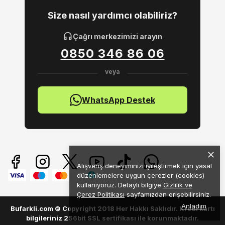
Size nasıl yardımcı olabiliriz?
Çağrı merkezimizi arayın
0850 346 86 06
WhatsApp Destek
Alışveriş deneyiminizi iyileştirmek için yasal
düzenlemelere uygun çerezler (cookies)
kullanıyoruz. Detaylı bilgiye
Gizlilik ve
Çerez Politikası
sayfamızdan erişebilirsiniz.
Anladım
Bufarkli.com © Copyright 2018 Her Hakkı Saklıdır. Kredi kartı
bilgileriniz 256bit SSL sertifikası ile korunmaktadır.