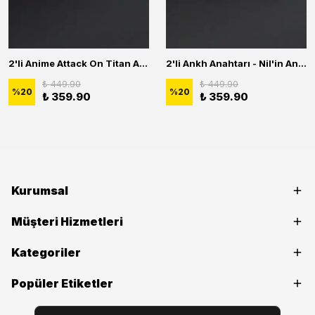
2'li Anime Attack On Titan Acrylic Maria Anime Naruto Erkek Kadın Kolye Seti
2'li Ankh Anahtarı - Nil'in Anahtarı Erkek Kadın Kolye Seti
₺ 449.90
₺ 449.90
%
20
%
20
₺ 359.90
₺ 359.90
Kurumsal
Müşteri Hizmetleri
Kategoriler
Popüler Etiketler