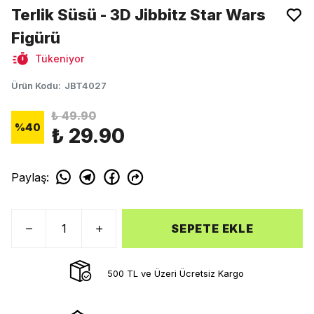
Terlik Süsü - 3D Jibbitz Star Wars
Figürü
Tükeniyor
Ürün Kodu
:
JBT4027
₺ 49.90
%
40
₺ 29.90
Paylaş
:
SEPETE EKLE
500 TL ve Üzeri Ücretsiz Kargo