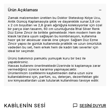
Ürün Açıklaması
Zamak malzemeden üretilen bu Doktor Steteskop Kolye Ucu,
Antik Gümüş Kaplamasıyla şıklık ve dayanıklılık sunar.3,8 cm
x 2 cm boyutları ve 2,8 gram ağırlığıyla koleksiyonlar için özel
bir parça olan tasarım, 60 cm uzunluğunda İthal Silver Renk
Düz Ezme Zincir ile birlikte gelmektedir. Hem modern hem de
klasik tarzlara uyum sağlayan bu kombinasyon, kullanıma
hazır şık bir aksesuar olarak öne çıkıyor. Sağlam Düz Ezme
Zincir yapısı ile günlük kullanımda pratiklik ve uzun ömürlülük
vadeden bu set, hem erkek hem de kadın takı severler için
ideal bir seçimdir.
Ürünü bakımınızı pamuklu yumuşak kuru bir bez ile
yapabilirsiniz.
Hassas kullanımı önerilmektedir.Üzerinde ki kaplamaya zarar
vermediğiniz sürece kararma yapmayacaktır.
Ürünlerimizin özelliklerini kaybetmeden daha uzun süre
kullanılabilmesi için, parfüm, su, deterjan, dezenfektan gibi
sıvı kimyasallardan uzak tutularak kullanılması tavsiye edilir.
KABİLENİN SESİ
SESİNİ DUYUR