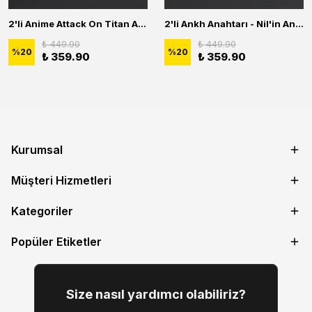
2'li Anime Attack On Titan Acrylic Maria Anime Naruto Erkek Kadın Kolye Seti
2'li Ankh Anahtarı - Nil'in Anahtarı - Kuru Kafa Erkek Kadın Kolye Seti
₺ 449.90
₺ 449.90
%
20
%
20
₺ 359.90
₺ 359.90
Kurumsal
Müşteri Hizmetleri
Kategoriler
Popüler Etiketler
Size nasıl yardımcı olabiliriz?