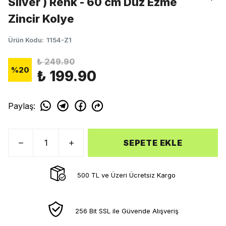
Silver ) Renk - 60 cm Düz Ezme
Zincir Kolye
Ürün Kodu
:
1154-Z1
₺ 249.90
%
20
₺ 199.90
Paylaş
:
SEPETE EKLE
500 TL ve Üzeri Ücretsiz Kargo
256 Bit SSL ile Güvende Alışveriş