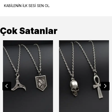
KABİLENİN İLK SESİ SEN OL.
Çok Satanlar