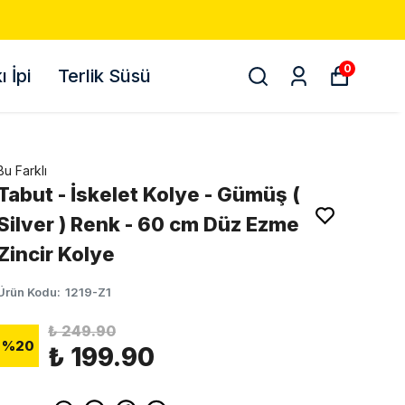
0
 İpi
Terlik Süsü
Bu Farklı
Tabut - İskelet Kolye - Gümüş (
Silver ) Renk - 60 cm Düz Ezme
Zincir Kolye
Ürün Kodu
:
1219-Z1
₺ 249.90
%
20
₺ 199.90