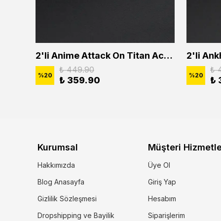
2'li Buffalo Boğa Çubuk Bar Erkek Kadın Kolye Seti
2'li Anime Attack On Titan Acrylic Maria Anime Naruto Erkek Kadın Kolye Seti
₺ 449.90
₺ 
%
20
%
20
₺ 359.90
₺ 
Kurumsal
Müşteri Hizmetle
Hakkımızda
Üye Ol
Blog Anasayfa
Giriş Yap
Gizlilik Sözleşmesi
Hesabım
Dropshipping ve Bayilik
Siparişlerim