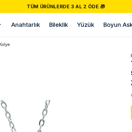
 ÖDE 🎁
Anahtarlık
Bileklik
Yüzük
Boyun Askı
Kolye