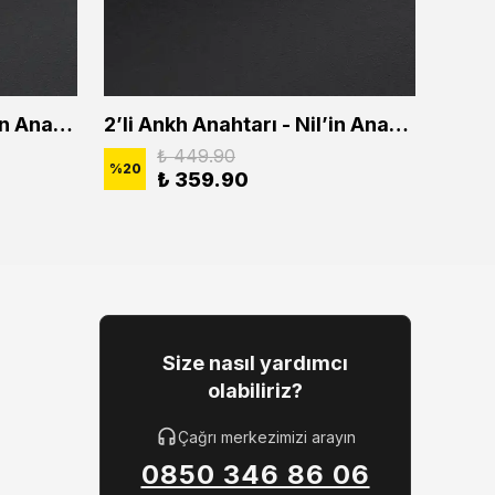
2'li Ankh Anahtarı - Nil'in Anahtarı Erkek Kadın Kolye Seti
2’li Ankh Anahtarı - Nil’in Anahtarı Erkek Kadın Kolye Seti
₺ 449.90
%
20
%
20
₺ 359.90
Size nasıl yardımcı
olabiliriz?
Çağrı merkezimizi arayın
0850 346 86 06