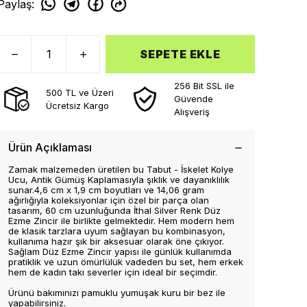
Paylaş
:
SEPETE EKLE
256 Bit SSL ile
500 TL ve Üzeri
Güvende
Ücretsiz Kargo
Alışveriş
Ürün Açıklaması
Zamak malzemeden üretilen bu Tabut - İskelet Kolye
Ucu, Antik Gümüş Kaplamasıyla şıklık ve dayanıklılık
sunar.4,6 cm x 1,9 cm boyutları ve 14,06 gram
ağırlığıyla koleksiyonlar için özel bir parça olan
tasarım, 60 cm uzunluğunda İthal Silver Renk Düz
Ezme Zincir ile birlikte gelmektedir. Hem modern hem
de klasik tarzlara uyum sağlayan bu kombinasyon,
kullanıma hazır şık bir aksesuar olarak öne çıkıyor.
Sağlam Düz Ezme Zincir yapısı ile günlük kullanımda
pratiklik ve uzun ömürlülük vadeden bu set, hem erkek
hem de kadın takı severler için ideal bir seçimdir.
Ürünü bakımınızı pamuklu yumuşak kuru bir bez ile
yapabilirsiniz.