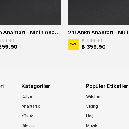
2'li Ankh Anahtarı - Nil'in Anahtarı - Kuru Kafa Erkek Kadın Kolye Seti
449.90
₺ 449.90
%
20
359.90
₺ 359.90
ri
Kategoriler
Popüler Etiketler
Kolye
Witcher
Anahtarlık
Viking
Yüzük
Haç
Bileklik
Müzik