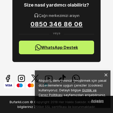
Size nasıl yardımcı olabiliriz?
Çağrı merkezimizi arayın
0850 346 86 06
WhatsApp Destek
Alışveriş deneyiminizi iyileştirmek için yasal
düzenlemelere uygun çerezler (cookies)
kullanıyoruz. Detaylı bilgiye
Gizlilik ve
Çerez Politikası
sayfamızdan erişebilirsiniz.
Anladım
Bufarkli.com © Copyright 2018 Her Hakkı Saklıdır. Kredi kartı
bilgileriniz 256bit SSL sertifikası ile korunmaktadır.