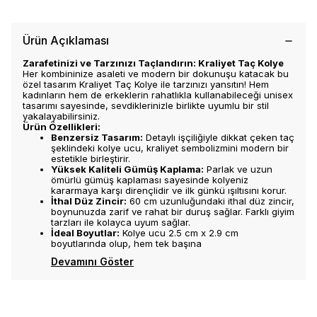
Ürün Açıklaması
Zarafetinizi ve Tarzınızı Taçlandırın: Kraliyet Taç Kolye
Her kombininize asaleti ve modern bir dokunuşu katacak bu
özel tasarım Kraliyet Taç Kolye ile tarzınızı yansıtın! Hem
kadınların hem de erkeklerin rahatlıkla kullanabileceği unisex
tasarımı sayesinde, sevdiklerinizle birlikte uyumlu bir stil
yakalayabilirsiniz.
Ürün Özellikleri:
Benzersiz Tasarım:
Detaylı işçiliğiyle dikkat çeken taç
şeklindeki kolye ucu, kraliyet sembolizmini modern bir
estetikle birleştirir.
Yüksek Kaliteli Gümüş Kaplama:
Parlak ve uzun
ömürlü gümüş kaplaması sayesinde kolyeniz
kararmaya karşı dirençlidir ve ilk günkü ışıltısını korur.
İthal Düz Zincir:
60 cm uzunluğundaki ithal düz zincir,
boynunuzda zarif ve rahat bir duruş sağlar. Farklı giyim
tarzları ile kolayca uyum sağlar.
İdeal Boyutlar:
Kolye ucu 2.5 cm x 2.9 cm
boyutlarında olup, hem tek başına
Devamını Göster