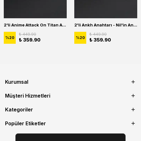
2'li Anime Attack On Titan Acrylic Maria Anime Naruto Erkek Kadın Kolye Seti
2'li Ankh Anahtarı - Nil'in Anahtarı - Kuru Kafa Erkek Kadın Kolye Seti
₺ 449.90
₺ 449.90
%
20
%
20
₺ 359.90
₺ 359.90
Kurumsal
Müşteri Hizmetleri
Kategoriler
Popüler Etiketler