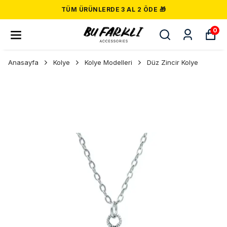
TÜM ÜRÜNLERDE 3 AL 2 ÖDE 🎁
0
Anasayfa
Kolye
Kolye Modelleri
Düz Zincir Kolye