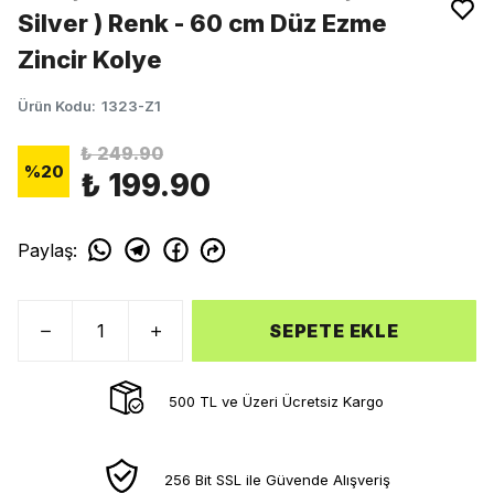
Silver ) Renk - 60 cm Düz Ezme
Zincir Kolye
Ürün Kodu
:
1323-Z1
₺ 249.90
%
20
₺ 199.90
Paylaş
:
SEPETE EKLE
500 TL ve Üzeri Ücretsiz Kargo
256 Bit SSL ile Güvende Alışveriş