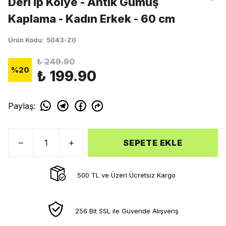
Deri İp Kolye - Antik Gümüş
Kaplama - Kadın Erkek - 60 cm
Ürün Kodu
:
5043-Z0
₺ 249.90
%
20
₺ 199.90
Paylaş
:
SEPETE EKLE
500 TL ve Üzeri Ücretsiz Kargo
256 Bit SSL ile Güvende Alışveriş