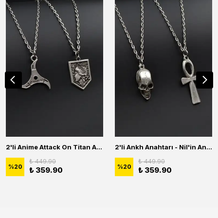
2'li Anime Attack On Titan Acrylic Maria Anime Naruto Erkek Kadın Kolye Seti
2'li Ankh Anahtarı - Nil'in Anahtarı - Kuru Kafa Erkek Kadın Kolye Seti
₺ 449.90
₺ 449.90
%
20
%
20
₺ 359.90
₺ 359.90