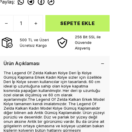
Paylaş
:
SEPETE EKLE
256 Bit SSL ile
500 TL ve Üzeri
Güvende
Ücretsiz Kargo
Alışveriş
Ürün Açıklaması
The Legend Of Zelda Kalkan Kolye Deri İp Kolye
Gümüş Kaplama Erkek Kadın Kolye sizler için özellikle
Deri İp Kolye seven kullanıcılar için tasarlandı. 60 cm
ideal ip uzunluğuna sahip olan kolye kapatma
kısmında papağan kullanılmıştır. Her deri ip uzunluğu
özel olarak ölçülmüş ve 60 cm olarak
ayarlanmıştır.The Legend Of Zelda Kalkan Erkek Model
Kolye tamamen kendi imalatımızdır. The Legend Of
Zelda Kalkan Kadın Model Kolye Gümüş Kaplamalıdır
diğer bilinen adı Antik Gümüş Kaplamalıdır. Ürün yüzeyi
pürüzlü ve desenlidir. Düz ve parlak bir yüzey değil
onun aksine Antik bir görünümü vardır. Bu da ürüne ait
gölgelerin ortaya çıkmasına ve kolyeye uzaktan bakan
kişilerin kolyenin bütün hatlarını görmesini