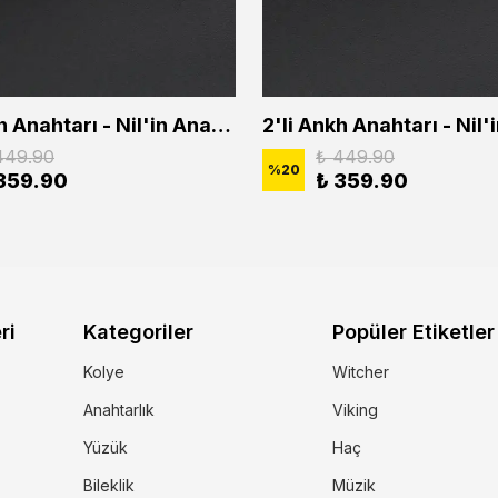
2'li Ankh Anahtarı - Nil'in Anahtarı - Kuru Kafa Erkek Kadın Kolye Seti
449.90
₺ 449.90
%
20
359.90
₺ 359.90
ri
Kategoriler
Popüler Etiketler
Kolye
Witcher
Anahtarlık
Viking
Yüzük
Haç
Bileklik
Müzik