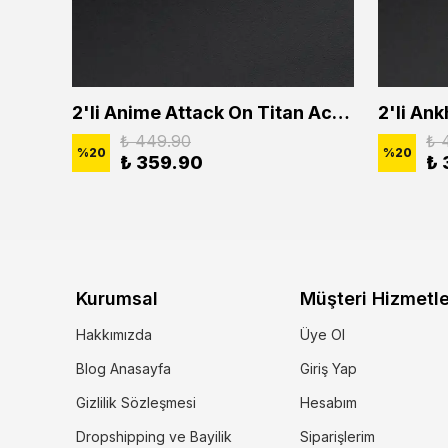
2'li Buffalo Boğa Çubuk Bar Erkek Kadın Kolye Seti
2'li Anime Attack On Titan Acrylic Maria Anime Naruto Erkek Kadın Kolye Seti
₺ 449.90
₺ 
%
20
%
20
₺ 359.90
₺ 
Kurumsal
Müşteri Hizmetle
Hakkımızda
Üye Ol
Blog Anasayfa
Giriş Yap
Gizlilik Sözleşmesi
Hesabım
Dropshipping ve Bayilik
Siparişlerim