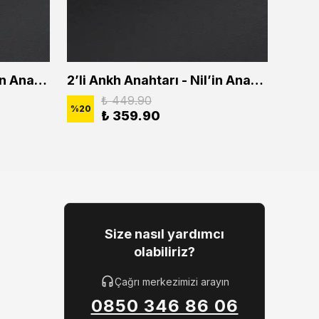
2'li Ankh Anahtarı - Nil'in Anahtarı Erkek Kadın Kolye Seti
2’li Ankh Anahtarı - Nil’in Anahtarı Erkek Kadın Kolye Seti
₺ 449.90
%
20
%
20
₺ 359.90
Size nasıl yardımcı
olabiliriz?
Çağrı merkezimizi arayın
0850 346 86 06