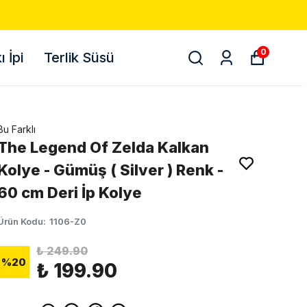
500 TL VE ÜZ
0
 İpi
Terlik Süsü
Bu Farklı
The Legend Of Zelda Kalkan
Kolye - Gümüş ( Silver ) Renk -
60 cm Deri İp Kolye
Ürün Kodu
:
1106-Z0
₺ 249.90
%
20
₺ 199.90