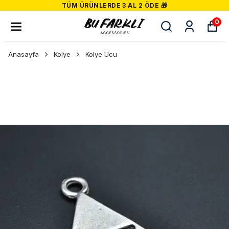
TÜM ÜRÜNLERDE 3 AL 2 ÖDE 🎁
0
Anasayfa
Kolye
Kolye Ucu