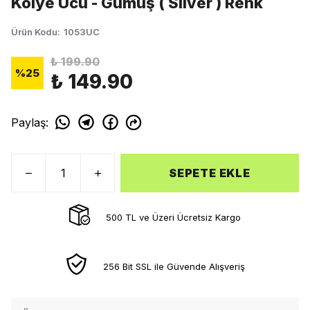
Kolye Ucu - Gümüş ( Silver ) Renk
Ürün Kodu
:
1053UC
₺ 199.90
%
25
₺ 149.90
Paylaş
:
SEPETE EKLE
500 TL ve Üzeri Ücretsiz Kargo
256 Bit SSL ile Güvende Alışveriş