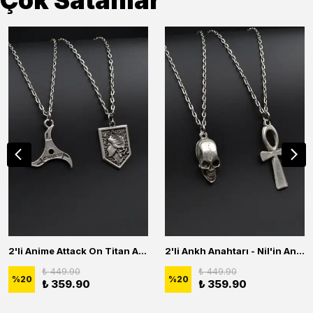
Çok Satanlar
2'li Anime Attack On Titan Acrylic Maria Anime Naruto Erkek Kadın Kolye Seti
2'li Ankh Anahtarı - Nil'in Anahtarı - Kuru Kafa Erkek Kadın Kolye Seti
₺ 449.90
₺ 449.90
%
20
%
20
₺ 359.90
₺ 359.90