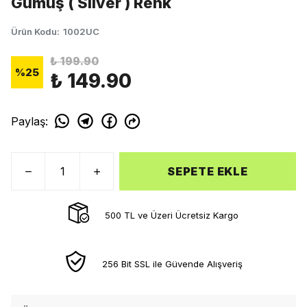
Gümüş ( Silver ) Renk
Ürün Kodu
:
1002UC
₺ 199.90
%
25
₺ 149.90
Paylaş
:
SEPETE EKLE
500 TL ve Üzeri Ücretsiz Kargo
256 Bit SSL ile Güvende Alışveriş