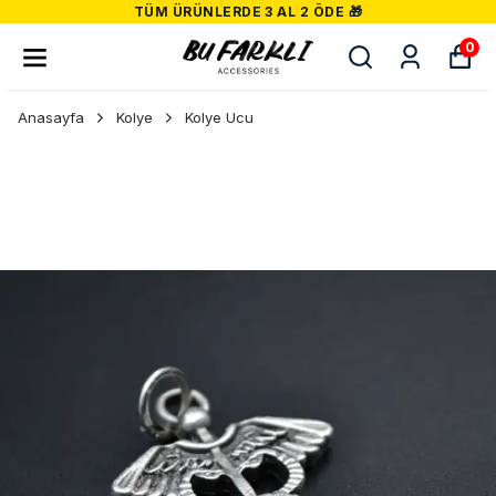
TÜM ÜRÜNLERDE 3 AL 2 ÖDE 🎁
0
Anasayfa
Kolye
Kolye Ucu