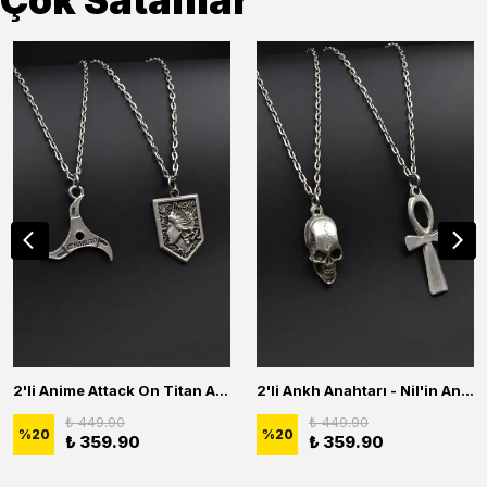
Çok Satanlar
2'li Anime Attack On Titan Acrylic Maria Anime Naruto Erkek Kadın Kolye Seti
2'li Ankh Anahtarı - Nil'in Anahtarı - Kuru Kafa Erkek Kadın Kolye Seti
₺ 449.90
₺ 449.90
%
20
%
20
₺ 359.90
₺ 359.90