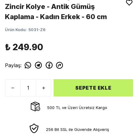
Zincir Kolye - Antik Gümüş
Kaplama - Kadın Erkek - 60 cm
Ürün Kodu
:
5031-Z6
₺ 249.90
Paylaş
:
SEPETE EKLE
500 TL ve Üzeri Ücretsiz Kargo
256 Bit SSL ile Güvende Alışveriş