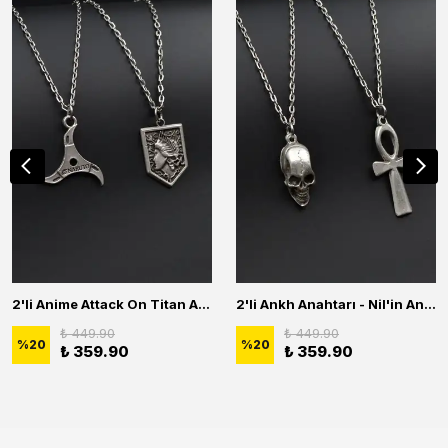
2'li Anime Attack On Titan Acrylic Maria Anime Naruto Erkek Kadın Kolye Seti
2'li Ankh Anahtarı - Nil'in Anahtarı - Kuru Kafa Erkek Kadın Kolye Seti
₺ 449.90
₺ 449.90
%
20
%
20
₺ 359.90
₺ 359.90