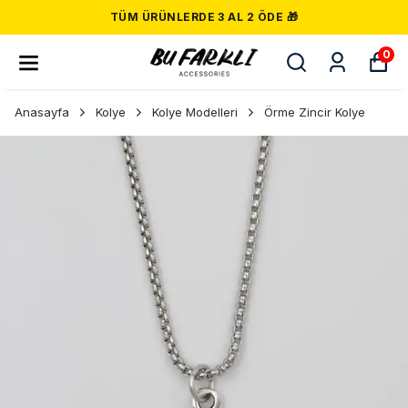
TÜM ÜRÜNLERDE 3 AL 2 ÖDE 🎁
0
Anasayfa
Kolye
Kolye Modelleri
Örme Zincir Kolye