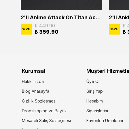
2'li Buffalo Boğa Çubuk Bar Erkek Kadın Kolye Seti
2'li Anime Attack On Titan Acrylic Maria Anime Naruto Erkek Kadın Kolye Seti
₺ 449.90
₺ 
%
20
%
20
₺ 359.90
₺ 
Kurumsal
Müşteri Hizmetle
Hakkımızda
Üye Ol
Blog Anasayfa
Giriş Yap
Gizlilik Sözleşmesi
Hesabım
Dropshipping ve Bayilik
Siparişlerim
Mesafeli Satış Sözleşmesi
Favorileri Ürünlerim