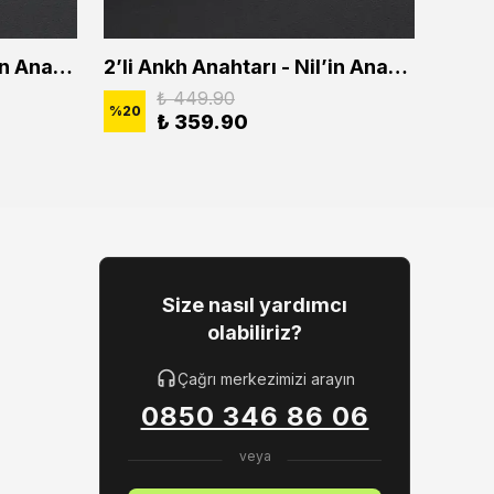
2'li Ankh Anahtarı - Nil'in Anahtarı Erkek Kadın Kolye Seti
2’li Ankh Anahtarı - Nil’in Anahtarı Erkek Kadın Kolye Seti
₺ 449.90
%
20
%
20
₺ 359.90
Size nasıl yardımcı
olabiliriz?
Çağrı merkezimizi arayın
0850 346 86 06