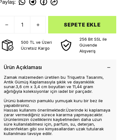
Paylaş
:
SEPETE EKLE
256 Bit SSL ile
500 TL ve Üzeri
Güvende
Ücretsiz Kargo
Alışveriş
Ürün Açıklaması
Zamak malzemeden üretilen bu Triquetra Tasarımı,
Antik Gümüş Kaplamasıyla şıklık ve dayanıklılık
sunar.3,6 cm x 3,4 cm boyutları ve 11,44 gram
ağırlığıyla koleksiyonlar için iadel bir parçadır.
Ürünü bakımınızı pamuklu yumuşak kuru bir bez ile
yapabilirsiniz.
Hassas kullanımı önerilmektedir.Üzerinde ki kaplamaya
zarar vermediğiniz sürece kararma yapmayacaktır.
Ürünlerimizin özelliklerini kaybetmeden daha uzun
süre kullanılabilmesi için, parfüm, su, deterjan,
dezenfektan gibi sıvı kimyasallardan uzak tutularak
kullanılması tavsiye edilir.