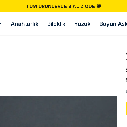
500 TL VE ÜZERI ÜCRETSIZ KARGO! 📦
Anahtarlık
Bileklik
Yüzük
Boyun Askı