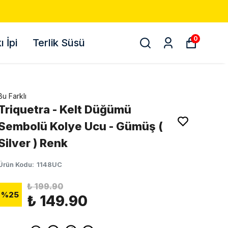
0
 İpi
Terlik Süsü
Bu Farklı
Triquetra - Kelt Düğümü
Sembolü Kolye Ucu - Gümüş (
Silver ) Renk
Ürün Kodu
:
1148UC
₺ 199.90
%
25
₺ 149.90