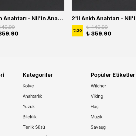
2'li Ankh Anahtarı - Nil'in Anahtarı - Kuru Kafa Erkek Kadın Kolye Seti
449.90
₺ 449.90
%
20
359.90
₺ 359.90
ri
Kategoriler
Popüler Etiketler
Kolye
Witcher
Anahtarlık
Viking
Yüzük
Haç
Bileklik
Müzik
Terlik Süsü
Savaşçı