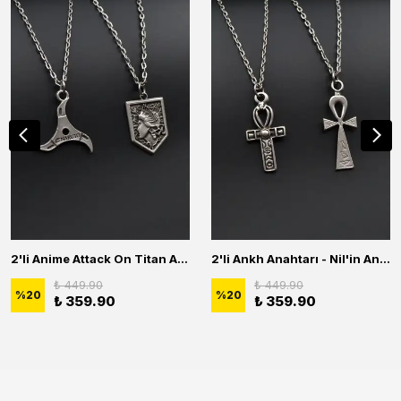
2'li Anime Attack On Titan Acrylic Maria Anime Naruto Erkek Kadın Kolye Seti
2'li Ankh Anahtarı - Nil'in Anahtarı Erkek Kadın Kolye Seti
₺ 449.90
₺ 449.90
%
20
%
20
₺ 359.90
₺ 359.90