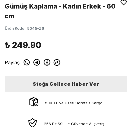
Gümüş Kaplama - Kadın Erkek - 60
cm
Ürün Kodu
:
5045-Z6
₺ 249.90
Paylaş
:
Stoğa Gelince Haber Ver
500 TL ve Üzeri Ücretsiz Kargo
256 Bit SSL ile Güvende Alışveriş