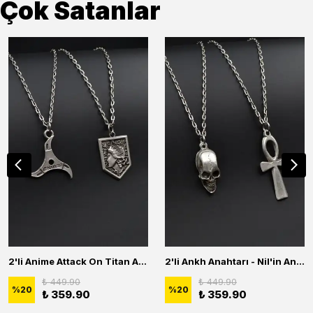
Çok Satanlar
2'li Anime Attack On Titan Acrylic Maria Anime Naruto Erkek Kadın Kolye Seti
2'li Ankh Anahtarı - Nil'in Anahtarı - Kuru Kafa Erkek Kadın Kolye Seti
₺ 449.90
₺ 449.90
%
20
%
20
₺ 359.90
₺ 359.90