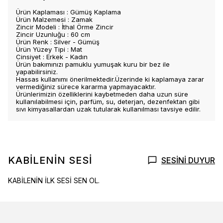
Ürün Kaplaması : Gümüş Kaplama
Ürün Malzemesi : Zamak
Zincir Modeli : İthal Örme Zincir
Zincir Uzunluğu : 60 cm
Ürün Renk : Silver - Gümüş
Ürün Yüzey Tipi : Mat
Cinsiyet : Erkek - Kadın
Ürün bakımınızı pamuklu yumuşak kuru bir bez ile
yapabilirsiniz.
Hassas kullanımı önerilmektedir.Üzerinde ki kaplamaya zarar
vermediğiniz sürece kararma yapmayacaktır.
Ürünlerimizin özelliklerini kaybetmeden daha uzun süre
kullanılabilmesi için, parfüm, su, deterjan, dezenfektan gibi
sıvı kimyasallardan uzak tutularak kullanılması tavsiye edilir.
KABİLENİN SESİ
SESİNİ DUYUR
KABİLENİN İLK SESİ SEN OL.