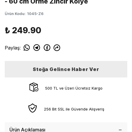
- 60 cm Örme Zincir Kolye
Ürün Kodu
:
1045-Z6
₺ 249.90
Paylaş
:
Stoğa Gelince Haber Ver
500 TL ve Üzeri Ücretsiz Kargo
256 Bit SSL ile Güvende Alışveriş
Ürün Açıklaması