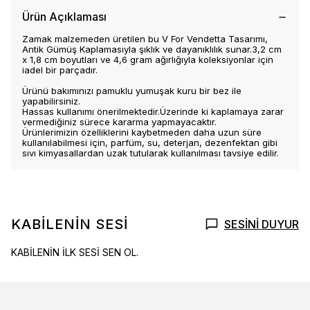
Ürün Açıklaması
Zamak malzemeden üretilen bu V For Vendetta Tasarımı,
Antik Gümüş Kaplamasıyla şıklık ve dayanıklılık sunar.3,2 cm
x 1,8 cm boyutları ve 4,6 gram ağırlığıyla koleksiyonlar için
iadel bir parçadır.
Ürünü bakımınızı pamuklu yumuşak kuru bir bez ile
yapabilirsiniz.
Hassas kullanımı önerilmektedir.Üzerinde ki kaplamaya zarar
vermediğiniz sürece kararma yapmayacaktır.
Ürünlerimizin özelliklerini kaybetmeden daha uzun süre
kullanılabilmesi için, parfüm, su, deterjan, dezenfektan gibi
sıvı kimyasallardan uzak tutularak kullanılması tavsiye edilir.
KABİLENİN SESİ
SESİNİ DUYUR
KABİLENİN İLK SESİ SEN OL.