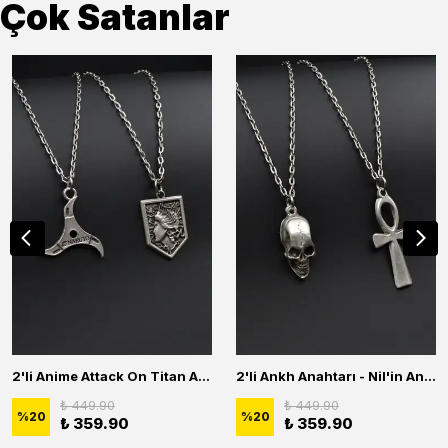
Çok Satanlar
2'li Anime Attack On Titan Acrylic Maria Anime Naruto Erkek Kadın Kolye Seti
2'li Ankh Anahtarı - Nil'in Anahtarı - Kuru Kafa Erkek Kadın Kolye Seti
₺ 449.90
₺ 449.90
%
20
%
20
₺ 359.90
₺ 359.90