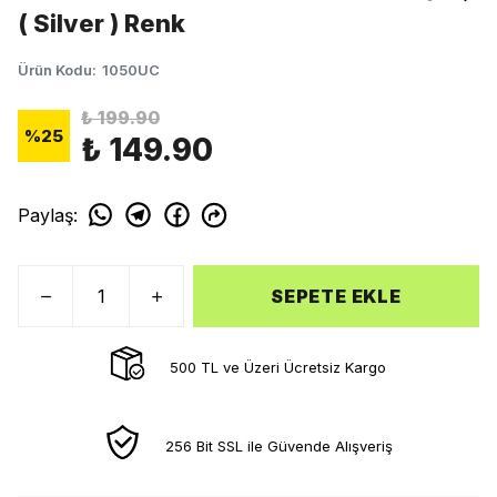
( Silver ) Renk
Ürün Kodu
:
1050UC
₺ 199.90
%
25
₺ 149.90
Paylaş
:
SEPETE EKLE
500 TL ve Üzeri Ücretsiz Kargo
256 Bit SSL ile Güvende Alışveriş