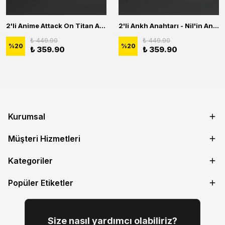
2'li Anime Attack On Titan Acrylic Maria Anime Naruto Erkek Kadın Kolye Seti
2'li Ankh Anahtarı - Nil'in Anahtarı - Kuru Kafa Erkek Kadın Kolye Seti
₺ 449.90
₺ 449.90
%
20
%
20
₺ 359.90
₺ 359.90
Kurumsal
Müşteri Hizmetleri
Kategoriler
Popüler Etiketler
Size nasıl yardımcı olabiliriz?