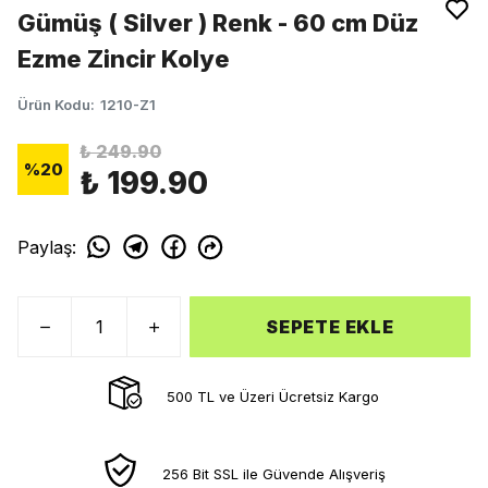
Gümüş ( Silver ) Renk - 60 cm Düz
Ezme Zincir Kolye
Ürün Kodu
:
1210-Z1
₺ 249.90
%
20
₺ 199.90
Paylaş
:
SEPETE EKLE
500 TL ve Üzeri Ücretsiz Kargo
256 Bit SSL ile Güvende Alışveriş