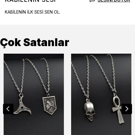
KABİLENİN İLK SESİ SEN OL.
Çok Satanlar