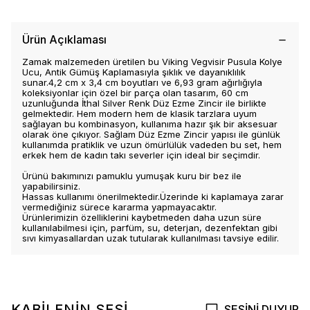
Ürün Açıklaması
Zamak malzemeden üretilen bu Viking Vegvisir Pusula Kolye
Ucu, Antik Gümüş Kaplamasıyla şıklık ve dayanıklılık
sunar.4,2 cm x 3,4 cm boyutları ve 6,93 gram ağırlığıyla
koleksiyonlar için özel bir parça olan tasarım, 60 cm
uzunluğunda İthal Silver Renk Düz Ezme Zincir ile birlikte
gelmektedir. Hem modern hem de klasik tarzlara uyum
sağlayan bu kombinasyon, kullanıma hazır şık bir aksesuar
olarak öne çıkıyor. Sağlam Düz Ezme Zincir yapısı ile günlük
kullanımda pratiklik ve uzun ömürlülük vadeden bu set, hem
erkek hem de kadın takı severler için ideal bir seçimdir.
Ürünü bakımınızı pamuklu yumuşak kuru bir bez ile
yapabilirsiniz.
Hassas kullanımı önerilmektedir.Üzerinde ki kaplamaya zarar
vermediğiniz sürece kararma yapmayacaktır.
Ürünlerimizin özelliklerini kaybetmeden daha uzun süre
kullanılabilmesi için, parfüm, su, deterjan, dezenfektan gibi
sıvı kimyasallardan uzak tutularak kullanılması tavsiye edilir.
KABİLENİN SESİ
SESİNİ DUYUR