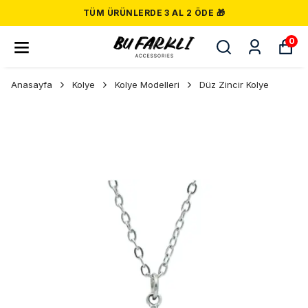
TÜM ÜRÜNLERDE 3 AL 2 ÖDE 🎁
0
Anasayfa
Kolye
Kolye Modelleri
Düz Zincir Kolye