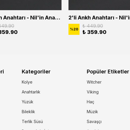
2'li Ankh Anahtarı - Nil'in Anahtarı - Kuru Kafa Erkek Kadın Kolye Seti
449.90
₺ 449.90
%
20
359.90
₺ 359.90
ri
Kategoriler
Popüler Etiketler
Kolye
Witcher
Anahtarlık
Viking
Yüzük
Haç
Bileklik
Müzik
Terlik Süsü
Savaşçı