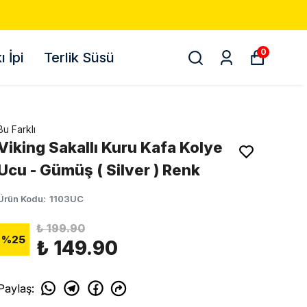
0
 İpi
Terlik Süsü
Bu Farklı
Viking Sakallı Kuru Kafa Kolye
Ucu - Gümüş ( Silver ) Renk
Ürün Kodu
:
1103UC
₺ 199.90
%
25
₺ 149.90
Paylaş
: