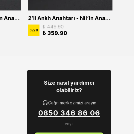
2'li Ankh Anahtarı - Nil'in Anahtarı Erkek Kadın Kolye Seti
2’li Ankh Anahtarı - Nil’in Anahtarı Erkek Kadın Kolye Seti
₺ 449.90
%
20
%
20
₺ 359.90
Size nasıl yardımcı
olabiliriz?
Çağrı merkezimizi arayın
0850 346 86 06