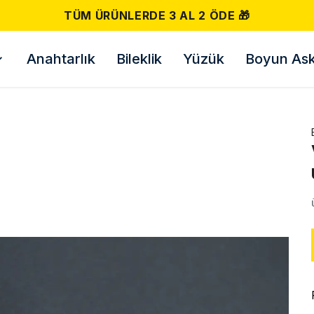
500 TL VE ÜZERI ÜCRETSIZ KARGO! 📦
Anahtarlık
Bileklik
Yüzük
Boyun Askı