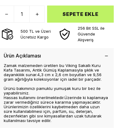
SEPETE EKLE
256 Bit SSL ile
500 TL ve Üzeri
Güvende
Ücretsiz Kargo
Alışveriş
Ürün Açıklaması
Zamak malzemeden üretilen bu Viking Sakallı Kuru
Kafa Tasarımı, Antik Gümüş Kaplamasıyla şıklık ve
dayanıklılık sunar.4,3 cm x 2,6 cm boyutları ve 9,56
gram ağırlığıyla koleksiyonlar için iadel bir parçadır.
Ürünü bakımınızı pamuklu yumuşak kuru bir bez ile
yapabilirsiniz.
Hassas kullanımı önerilmektedir.Üzerinde ki kaplamaya
zarar vermediğiniz sürece kararma yapmayacaktır.
Ürünlerimizin özelliklerini kaybetmeden daha uzun
süre kullanılabilmesi için, parfüm, su, deterjan,
dezenfektan gibi sıvı kimyasallardan uzak tutularak
kullanılması tavsiye edilir.