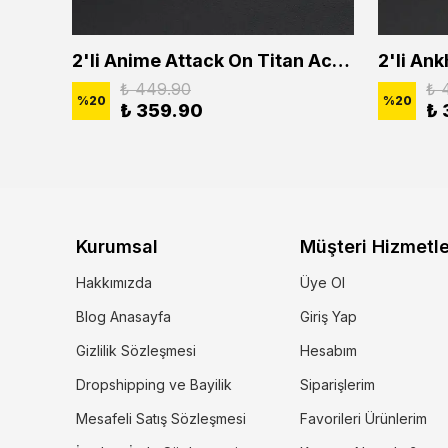
2'li Buffalo Boğa Çubuk Bar Erkek Kadın Kolye Seti
2'li Anime Attack On Titan Acrylic Maria Anime Naruto Erkek Kadın Kolye Seti
₺ 449.90
₺ 
%
20
%
20
₺ 359.90
₺ 
Kurumsal
Müşteri Hizmetle
Hakkımızda
Üye Ol
Blog Anasayfa
Giriş Yap
Gizlilik Sözleşmesi
Hesabım
Dropshipping ve Bayilik
Siparişlerim
Mesafeli Satış Sözleşmesi
Favorileri Ürünlerim