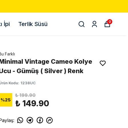
0
 İpi
Terlik Süsü
Bu Farklı
Minimal Vintage Cameo Kolye
Ucu - Gümüş ( Silver ) Renk
Ürün Kodu
:
1238UC
₺ 199.90
%
25
₺ 149.90
Paylaş
: