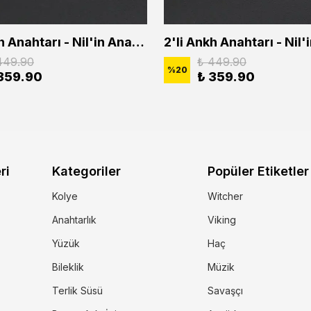
2'li Ankh Anahtarı - Nil'in Anahtarı - Kuru Kafa Erkek Kadın Kolye Seti
449.90
₺ 449.90
%
20
359.90
₺ 359.90
ri
Kategoriler
Popüler Etiketler
Kolye
Witcher
Anahtarlık
Viking
Yüzük
Haç
Bileklik
Müzik
Terlik Süsü
Savaşçı