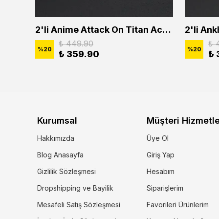
2'li Buffalo Boğa Çubuk Bar Erkek Kadın Kolye Seti
2'li Anime Attack On Titan Acrylic Maria Anime Naruto Erkek Kadın Kolye Seti
₺ 449.90
₺ 
%
20
%
20
₺ 359.90
₺ 
Kurumsal
Müşteri Hizmetle
Hakkımızda
Üye Ol
Blog Anasayfa
Giriş Yap
Gizlilik Sözleşmesi
Hesabım
Dropshipping ve Bayilik
Siparişlerim
Mesafeli Satış Sözleşmesi
Favorileri Ürünlerim