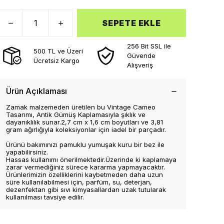
SEPETE EKLE
256 Bit SSL ile
500 TL ve Üzeri
Güvende
Ücretsiz Kargo
Alışveriş
Ürün Açıklaması
Zamak malzemeden üretilen bu Vintage Cameo
Tasarımı, Antik Gümüş Kaplamasıyla şıklık ve
dayanıklılık sunar.2,7 cm x 1,6 cm boyutları ve 3,81
gram ağırlığıyla koleksiyonlar için iadel bir parçadır.
Ürünü bakımınızı pamuklu yumuşak kuru bir bez ile
yapabilirsiniz.
Hassas kullanımı önerilmektedir.Üzerinde ki kaplamaya
zarar vermediğiniz sürece kararma yapmayacaktır.
Ürünlerimizin özelliklerini kaybetmeden daha uzun
süre kullanılabilmesi için, parfüm, su, deterjan,
dezenfektan gibi sıvı kimyasallardan uzak tutularak
kullanılması tavsiye edilir.