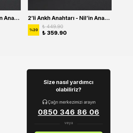
2'li Ankh Anahtarı - Nil'in Anahtarı Erkek Kadın Kolye Seti
2’li Ankh Anahtarı - Nil’in Anahtarı Erkek Kadın Kolye Seti
₺ 449.90
%
20
%
20
₺ 359.90
Size nasıl yardımcı
olabiliriz?
Çağrı merkezimizi arayın
0850 346 86 06