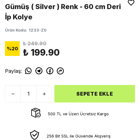
Gümüş ( Silver ) Renk - 60 cm Deri
İp Kolye
Ürün Kodu
:
1233-Z0
₺ 249.90
%
20
₺ 199.90
Paylaş
:
SEPETE EKLE
500 TL ve Üzeri Ücretsiz Kargo
256 Bit SSL ile Güvende Alışveriş