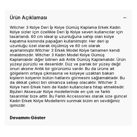
Ürün Açıklaması
Witcher 3 Kolye Deri İp Kolye Gümüş Kaplama Erkek Kadın
Kolye sizler için özellikle Deri İp Kolye seven kullanıcılar için
tasarlandı. 60 cm ideal ip uzunluğuna sahip olan kolye
kapatma kısmında papağan kullanılmıştır. Her deri ip
uzunluğu özel olarak ölçülmüş ve 60 cm olarak
ayarlanmıştır.Witcher 3 Erkek Model Kolye tamamen kendi
imalatımızdır. Witcher 3 Kadın Model Kolye Gümüş
Kaplamalıdır diğer bilinen adı Antik Gümüş Kaplamalıdır. Ürün
yüzeyi pürüzlü ve desenlidir. Düz ve parlak bir yüzey değil
onun aksine Antik bir görünümü vardır. Bu da ürüne ait
gölgelerin ortaya çıkmasına ve kolyeye uzaktan bakan
kişilerin kolyenin bütün hatlarını görmesini sağlamaktadır. Bu
da dikkat çekici biri olmanıza sebep olacaktır. Witcher 3
Kolye hem Erkek hem de Kadın kullancılara hitap etmektedir.
Bijuteri Aksesuar Kolye modellerinde en çok ve farklı
tasarımlar bize aittir. Bu Farklı Accessories olarak size güncel
Kadın Erkek Kolye Modellerini sunmak bizim en sevdiğimiz
işimizdir.
Devamını Göster