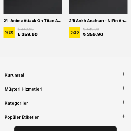
2'li Anime Attack On Titan Acrylic Maria Anime Naruto Erkek Kadın Kolye Seti
2'li Ankh Anahtarı - Nil'in Anahtarı - Kuru Kafa Erkek Kadın Kolye Seti
₺ 449.90
₺ 449.90
%
20
%
20
₺ 359.90
₺ 359.90
Kurumsal
Müşteri Hizmetleri
Kategoriler
Popüler Etiketler